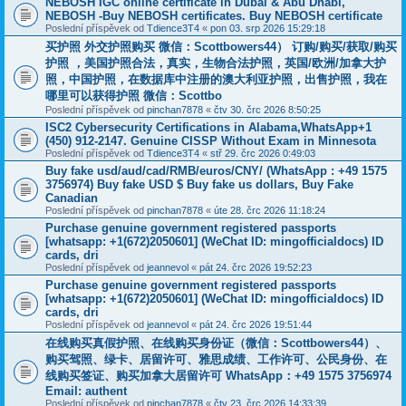
NEBOSH IGC online certificate in Dubai & Abu Dhabi,
NEBOSH -Buy NEBOSH certificates. Buy NEBOSH certificate
Poslední příspěvek od
Tdience3T4
«
pon 03. srp 2026 15:29:18
买护照 外交护照购买 微信：Scottbowers44） 订购/购买/获取/购买
护照 ，美国护照合法，真实，生物合法护照，英国/欧洲/加拿大护
照，中国护照，在数据库中注册的澳大利亚护照，出售护照，我在
哪里可以获得护照 微信：Scottbo
Poslední příspěvek od
pinchan7878
«
čtv 30. črc 2026 8:50:25
ISC2 Cybersecurity Certifications in Alabama,WhatsApp+1
(450) 912-2147. Genuine CISSP Without Exam in Minnesota
Poslední příspěvek od
Tdience3T4
«
stř 29. črc 2026 0:49:03
Buy fake usd/aud/cad/RMB/euros/CNY/ (WhatsApp : +49 1575
3756974) Buy fake USD $ Buy fake us dollars, Buy Fake
Canadian
Poslední příspěvek od
pinchan7878
«
úte 28. črc 2026 11:18:24
Purchase genuine government registered passports
[whatsapp: +1(672)2050601] (WeChat ID: mingofficialdocs) ID
cards, dri
Poslední příspěvek od
jeannevol
«
pát 24. črc 2026 19:52:23
Purchase genuine government registered passports
[whatsapp: +1(672)2050601] (WeChat ID: mingofficialdocs) ID
cards, dri
Poslední příspěvek od
jeannevol
«
pát 24. črc 2026 19:51:44
在线购买真假护照、在线购买身份证（微信：Scottbowers44）、
购买驾照、绿卡、居留许可、雅思成绩、工作许可、公民身份、在
线购买签证、购买加拿大居留许可 WhatsApp：+49 1575 3756974
Email: authent
Poslední příspěvek od
pinchan7878
«
čtv 23. črc 2026 14:33:39