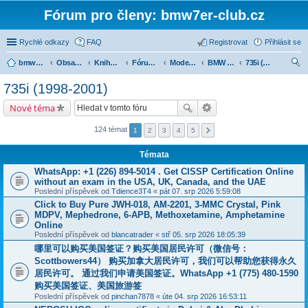
Fórum pro členy: bmw7er-club.cz
Rychlé odkazy
FAQ
Registrovat
Přihlásit se
bmw7er-club.cz
Obsah fóra
Knihovna
Fórum 7er
Modely BMW 7er
BMW 7 e38 (1994-2001)
735i (1998-2001)
led
735i (1998-2001)
at
Nové téma
124 témat
1
2
3
4
5
Témata
WhatsApp: +1 (226) 894-5014​ . Get CISSP Certification Online
without an exam in the USA, UK, Canada, and the UAE
Poslední příspěvek od
Tdience3T4
«
pát 07. srp 2026 5:59:08
Click to Buy Pure JWH-018, AM-2201, 3-MMC Crystal, Pink
MDPV, Mephedrone, 6-APB, Methoxetamine, Amphetamine
Online
Poslední příspěvek od
blancatrader
«
stř 05. srp 2026 18:05:39
哪里可以购买美国签证？购买美国居民许可（微信号：
Scottbowers44） 购买加拿大居民许可，我们可以帮助您获得永久
居民许可。 通过我们申请美国签证。WhatsApp +1 (775) 480-1590
购买美国签证、美国旅游签
Poslední příspěvek od
pinchan7878
«
úte 04. srp 2026 16:53:11