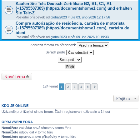
Kaufen Sie Telc Deutsch-Zertifikate B2, B1, C1, A1
(+15795507389) (https://documentshome1.com) und erhalten
Sie Telc-Z
Poslední příspěvek od
global2023
«
úte 03. úno 2026 12:17:56
Compre autorização de residência, carteira de motorista
(+15795507389) (https://documentshome1.com), carteira de
ident
Poslední příspěvek od
global2023
«
pát 09. led 2026 10:19:33
Zobrazit témata za předchozí:
Seřadit podle
Nové téma
124 témat
1
2
3
4
5
Přejít na
KDO JE ONLINE
Uživatelé prohlížející si toto fórum: Žádní registrovaní uživatelé a 1 host
OPRÁVNĚNÍ FÓRA
Nemůžete
zakládat nová témata v tomto fóru
Nemůžete
odpovídat v tomto fóru
Nemůžete
upravovat své příspěvky v tomto fóru