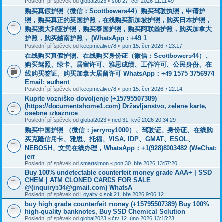
Poslední příspěvek od
global2023
«
sob 27. čer 2026 11:11:49
购买真假护照（微信：Scottbowers44）购买驾驶执照，申请护
照，购买真正的英国护照，在线购买新加坡护照，购买日本护照，
购买澳大利亚护照，购买泰国护照，购买阿联酋护照，购买加拿大
护照，购买越南护照， (WhatsApp : +49 1
Poslední příspěvek od
keepmealive78
«
pon 15. čer 2026 7:23:17
在线购买真假护照、在线购买身份证（微信：Scottbowers44）、
购买驾照、绿卡、居留许可、雅思成绩、工作许可、公民身份、在
线购买签证、购买加拿大居留许可 WhatsApp：+49 1575 3756974
Email: authent
Poslední příspěvek od
keepmealive78
«
pon 15. čer 2026 7:22:14
Kupite vozniško dovoljenje (+15795507389)
(https://documentshome1.com) Državljanstvo, zelene karte,
osebne izkaznice
Poslední příspěvek od
global2023
«
ned 31. kvě 2026 20:34:29
购买中国护照 （微信：jerryroy1000）、驾驶证、身份证、在线购
买克隆信用卡、雅思、托福、VISA, IDP、GMAT、ESOL、
NEBOSH、文凭在线办理，WhatsApp：+1(928)8003482 (WeChat:
jerr
Poslední příspěvek od
smartsimon
«
pon 30. bře 2026 13:57:20
Buy 100% undetectable counterfeit money grade AAA+ | SSD
CHEM | ATM CLONED CARDS FOR SALE
@(inquiryb34@gmail.com) WhatsA
Poslední příspěvek od
Loyalty
«
sob 21. bře 2026 9:06:12
buy high grade counterfeit money ‪(+15795507389‬) Buy 100%
high-quality banknotes, Buy SSD Chemical Solution
Poslední příspěvek od
global2023
«
čtv 12. úno 2026 13:15:23