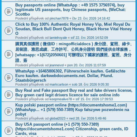
Buy passports online (WhatsApp : +49 1575 3756974), buy
legitimate US passports, buy Chinese passports, (WeChat:
Scottbo
Poslední příspěvek od
pinchan7878
«
čtv 23. črc 2026 14:16:42
Click to Buy 100% Authentic Royal Honey Vip, Miel Royal Du
Soudan, Black Bull Dont Quit Honey, Black Horse Vital Honey
O
Poslední příspěvek od
lamielroyale
«
stř 22. črc 2026 14:52:09
購買真假護照 ( 微信ID：mingofficialdocs ) 身分證、駕照、綠卡、
居留證、雅思成績、工作許可、公民身分證明 我們提供全球服務，
[whatsapp: +1(672)2050601] 可辦理以下國家的護照、駕照、身分
證、簽
Poslední příspěvek od
jeannevol
«
pon 20. črc 2026 11:07:59
WhatsApp +16465806302, Führerschein kaufen. Gefälschte
Euro kaufen. darkwebdocuments.net. Dollar, Pfund.
Staatsbürgersch
Poslední příspěvek od
markcarlson
«
sob 18. črc 2026 9:05:30
Buy Real and Fake passport Buy real and fake drivers license,
Buy green card legit drivers licence for sale online info
Poslední příspěvek od
keepmealive78
«
stř 15. črc 2026 17:39:53
Kup polski paszport online (https://documentshome1.com)
(WhatsApp... +1 (579) 550-7389) Kup fałszywe pozwolenie na
pobyt
Poslední příspěvek od
global2023
«
ned 28. čer 2026 5:49:46
Buy USA passport online (+1 (579) 550-7389)
(https://documentshome1.com) Citizenship, green cards, ID
Cards, visa