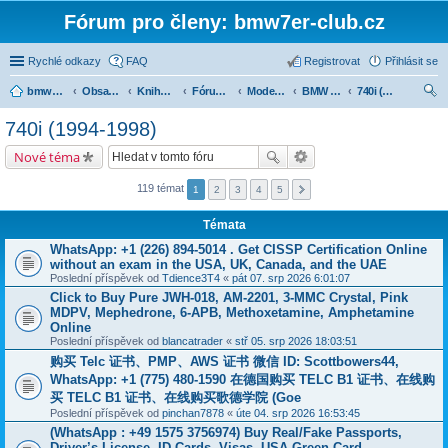
Fórum pro členy: bmw7er-club.cz
Rychlé odkazy
FAQ
Registrovat
Přihlásit se
bmw7er-club.cz
Obsah fóra
Knihovna
Fórum 7er
Modely BMW 7er
BMW 7 e38 (1994-2001)
740i (1994-1998)
led
740i (1994-1998)
at
Nové téma
119 témat
1
2
3
4
5
Témata
WhatsApp: +1 (226) 894-5014​ . Get CISSP Certification Online
without an exam in the USA, UK, Canada, and the UAE
Poslední příspěvek od
Tdience3T4
«
pát 07. srp 2026 6:01:07
Click to Buy Pure JWH-018, AM-2201, 3-MMC Crystal, Pink
MDPV, Mephedrone, 6-APB, Methoxetamine, Amphetamine
Online
Poslední příspěvek od
blancatrader
«
stř 05. srp 2026 18:03:51
购买 Telc 证书、PMP、AWS 证书 微信 ID: Scottbowers44,
WhatsApp: +1 (775) 480-1590 在德国购买 TELC B1 证书、在线购
买 TELC B1 证书、在线购买歌德学院 (Goe
Poslední příspěvek od
pinchan7878
«
úte 04. srp 2026 16:53:45
(WhatsApp : +49 1575 3756974) Buy Real/Fake Passports,
Driver’s License, ID Cards, Visas, USA Green Card,