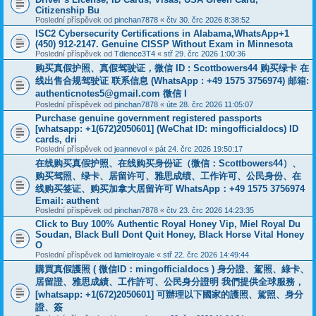
Citizenship Bu
Poslední příspěvek od
pinchan7878
«
čtv 30. črc 2026 8:38:52
ISC2 Cybersecurity Certifications in Alabama,WhatsApp+1
(450) 912-2147. Genuine CISSP Without Exam in Minnesota
Poslední příspěvek od
Tdience3T4
«
stř 29. črc 2026 1:00:36
购买真假护照、真假驾驶证，微信 ID : Scottbowers44 购买绿卡 在
线出售合规驾驶证 联系信息 (WhatsApp : +49 1575 3756974) 邮箱:
authenticnotes5@gmail.com 微信 I
Poslední příspěvek od
pinchan7878
«
úte 28. črc 2026 11:05:07
Purchase genuine government registered passports
[whatsapp: +1(672)2050601] (WeChat ID: mingofficialdocs) ID
cards, dri
Poslední příspěvek od
jeannevol
«
pát 24. črc 2026 19:50:17
在线购买真假护照、在线购买身份证（微信：Scottbowers44）、
购买驾照、绿卡、居留许可、雅思成绩、工作许可、公民身份、在
线购买签证、购买加拿大居留许可 WhatsApp：+49 1575 3756974
Email: authent
Poslední příspěvek od
pinchan7878
«
čtv 23. črc 2026 14:23:35
Click to Buy 100% Authentic Royal Honey Vip, Miel Royal Du
Soudan, Black Bull Dont Quit Honey, Black Horse Vital Honey
O
Poslední příspěvek od
lamielroyale
«
stř 22. črc 2026 14:49:44
購買真假護照 ( 微信ID：mingofficialdocs ) 身分證、駕照、綠卡、
居留證、雅思成績、工作許可、公民身分證明 我們提供全球服務，
[whatsapp: +1(672)2050601] 可辦理以下國家的護照、駕照、身分
證、簽