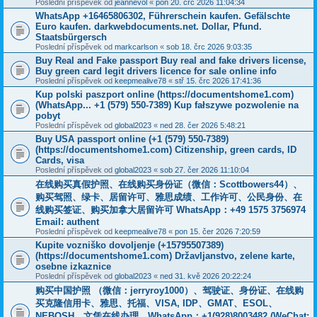
Poslední příspěvek od
jeannevol
«
pon 20. črc 2026 11:04:34
WhatsApp +16465806302, Führerschein kaufen. Gefälschte
Euro kaufen. darkwebdocuments.net. Dollar, Pfund.
Staatsbürgersch
Poslední příspěvek od
markcarlson
«
sob 18. črc 2026 9:03:35
Buy Real and Fake passport Buy real and fake drivers license,
Buy green card legit drivers licence for sale online info
Poslední příspěvek od
keepmealive78
«
stř 15. črc 2026 17:41:36
Kup polski paszport online (https://documentshome1.com)
(WhatsApp... +1 (579) 550-7389) Kup fałszywe pozwolenie na
pobyt
Poslední příspěvek od
global2023
«
ned 28. čer 2026 5:48:21
Buy USA passport online (+1 (579) 550-7389)
(https://documentshome1.com) Citizenship, green cards, ID
Cards, visa
Poslední příspěvek od
global2023
«
sob 27. čer 2026 11:10:04
在线购买真假护照、在线购买身份证（微信：Scottbowers44）、
购买驾照、绿卡、居留许可、雅思成绩、工作许可、公民身份、在
线购买签证、购买加拿大居留许可 WhatsApp：+49 1575 3756974
Email: authent
Poslední příspěvek od
keepmealive78
«
pon 15. čer 2026 7:20:59
Kupite vozniško dovoljenje (+15795507389)
(https://documentshome1.com) Državljanstvo, zelene karte,
osebne izkaznice
Poslední příspěvek od
global2023
«
ned 31. kvě 2026 20:22:24
购买中国护照 （微信：jerryroy1000）、驾驶证、身份证、在线购
买克隆信用卡、雅思、托福、VISA, IDP、GMAT、ESOL、
NEBOSH、文凭在线办理，WhatsApp：+1(928)8003482 (WeChat: