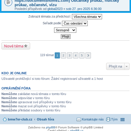
https://documentshome1.com) Občanský průkaz, řidičský
průkaz, občanství, vízu
Poslední příspěvek od
global2023
«
sob 27. pro 2025 6:36:00
Zobrazit témata za předchozí:
Seřadit podle
Nové téma
119 témat
1
2
3
4
5
Přejít na
KDO JE ONLINE
Uživatelé prohlížející si toto fórum: Žádní registrovaní uživatelé a 1 host
OPRÁVNĚNÍ FÓRA
Nemůžete
zakládat nová témata v tomto fóru
Nemůžete
odpovídat v tomto fóru
Nemůžete
upravovat své příspěvky v tomto fóru
Nemůžete
mazat své příspěvky v tomto fóru
Nemůžete
přikládat soubory v tomto fóru
bmw7er-club.cz
Obsah fóra
Kontaktujte nás
Tým
Založeno na
phpBB
® Forum Software © phpBB Limited
Český překlad –
phpBB.cz