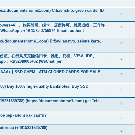
tps://documentshome1.com) Citizenship, green cards, ID
0
owers44）、购买驾照、绿卡、居留许可、雅思成绩、工作许
0
+49 1575 3756974 Email: authent
ps://documentshome1.com) Državljanstvo, zelene karte,
0
、身份证、在线购买克隆信用卡、雅思、托福、VISA, IDP、
0
928)8003482 (WeChat: jerr
ade AAA+ | SSD CHEM | ATM CLONED CARDS FOR SALE
0
788‬) Buy 100% high-quality banknotes, Buy SSD
0
4915231635788) (https://documentshome1.com) get Telc
0
ое зеркало и как зайти?
2
otorista (+4915231635788)
0