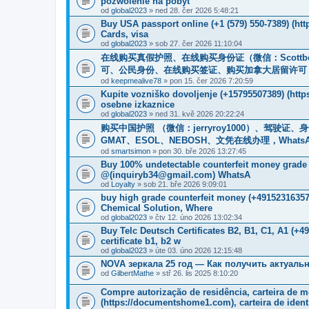
pozwolenie na pobyt
od
global2023
» ned 28. čer 2026 5:48:21
Buy USA passport online (+1 (579) 550-7389) (ht
Cards, visa
od
global2023
» sob 27. čer 2026 11:10:04
在线购买真假护照、在线购买身份证（微信：Scottb
可、公民身份、在线购买签证、购买加拿大居留许可 WhatsApp：
od
keepmealive78
» pon 15. čer 2026 7:20:59
Kupite vozniško dovoljenje (+15795507389) (htt
osebne izkaznice
od
global2023
» ned 31. kvě 2026 20:22:24
购买中国护照 （微信：jerryroy1000）、驾驶证
GMAT、ESOL、NEBOSH、文凭在线办理，WhatsApp：+1(
od
smartsimon
» pon 30. bře 2026 13:27:45
Buy 100% undetectable counterfeit money gr
@(inquiryb34@gmail.com) WhatsA
od
Loyalty
» sob 21. bře 2026 9:09:01
buy high grade counterfeit money ‪(+4915231635
Chemical Solution, Where
od
global2023
» čtv 12. úno 2026 13:02:34
Buy Telc Deutsch Certificates B2, B1, C1, A1 (+
certificate b1, b2 w
od
global2023
» úte 03. úno 2026 12:15:48
NOVA зеркала 25 год — Как получить актуальн
od
GilbertMathe
» stř 26. lis 2025 8:10:20
Compre autorização de residência, carteira de m
(https://documentshome1.com), carteira de ident