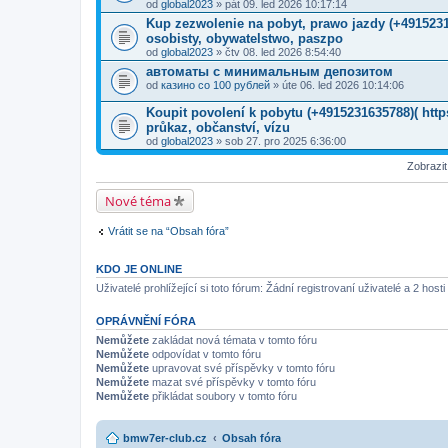
od
global2023
» pát 09. led 2026 10:17:14
Kup zezwolenie na pobyt, prawo jazdy (+491523
osobisty, obywatelstwo, paszpo
od
global2023
» čtv 08. led 2026 8:54:40
автоматы с минимальным депозитом
od
казино со 100 рублей
» úte 06. led 2026 10:14:06
Koupit povolení k pobytu (+4915231635788)( ht
průkaz, občanství, vízu
od
global2023
» sob 27. pro 2025 6:36:00
Zobrazi
Nové téma
Vrátit se na “Obsah fóra”
KDO JE ONLINE
Uživatelé prohlížející si toto fórum: Žádní registrovaní uživatelé a 2 hosti
OPRÁVNĚNÍ FÓRA
Nemůžete
zakládat nová témata v tomto fóru
Nemůžete
odpovídat v tomto fóru
Nemůžete
upravovat své příspěvky v tomto fóru
Nemůžete
mazat své příspěvky v tomto fóru
Nemůžete
přikládat soubory v tomto fóru
bmw7er-club.cz
Obsah fóra