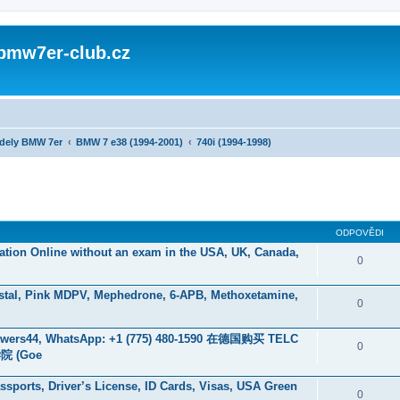
 bmw7er-club.cz
dely BMW 7er
BMW 7 e38 (1994-2001)
740i (1994-1998)
ODPOVĚDI
ication Online without an exam in the USA, UK, Canada,
0
stal, Pink MDPV, Mephedrone, 6-APB, Methoxetamine,
0
rs44, WhatsApp: +1 (775) 480-1590 在德国购买 TELC
0
 (Goe
sports, Driver’s License, ID Cards, Visas, USA Green
0