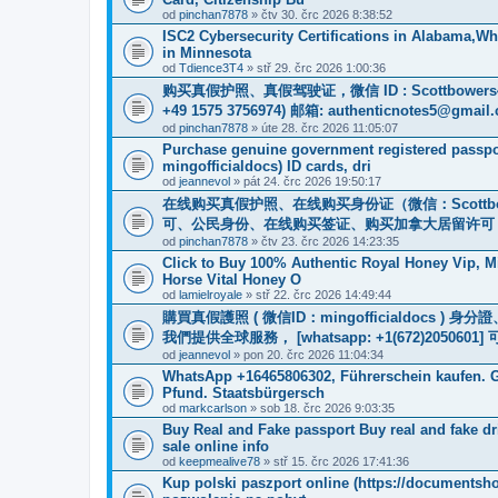
od
pinchan7878
» čtv 30. črc 2026 8:38:52
ISC2 Cybersecurity Certifications in Alabama,
in Minnesota
od
Tdience3T4
» stř 29. črc 2026 1:00:36
购买真假护照、真假驾驶证，微信 ID : Scottbower
+49 1575 3756974) 邮箱: authenticnotes5@gmail
od
pinchan7878
» úte 28. črc 2026 11:05:07
Purchase genuine government registered passpor
mingofficialdocs) ID cards, dri
od
jeannevol
» pát 24. črc 2026 19:50:17
在线购买真假护照、在线购买身份证（微信：Scottb
可、公民身份、在线购买签证、购买加拿大居留许可 WhatsApp：
od
pinchan7878
» čtv 23. črc 2026 14:23:35
Click to Buy 100% Authentic Royal Honey Vip, M
Horse Vital Honey O
od
lamielroyale
» stř 22. črc 2026 14:49:44
購買真假護照 ( 微信ID：mingofficialdoc
我們提供全球服務， [whatsapp: +1(672)205
od
jeannevol
» pon 20. črc 2026 11:04:34
WhatsApp +16465806302, Führerschein kaufen. G
Pfund. Staatsbürgersch
od
markcarlson
» sob 18. črc 2026 9:03:35
Buy Real and Fake passport Buy real and fake driv
sale online info
od
keepmealive78
» stř 15. črc 2026 17:41:36
Kup polski paszport online (https://documentsh