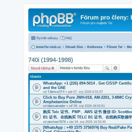
Fórum pro členy:
Fórum pro majitele 7er
Rychlé odkazy
FAQ
bmw7er-club.cz
Obsah fóra
Knihovna
Fórum 7er
Mo
740i (1994-1998)
Nové téma
TÉMATA
WhatsApp: +1 (226) 894-5014​ . Get CISSP Certif
and the UAE
od
Tdience3T4
» pát 07. srp 2026 6:01:07
Click to Buy Pure JWH-018, AM-2201, 3-MMC Cry
Amphetamine Online
od
blancatrader
» stř 05. srp 2026 18:03:51
购买 Telc 证书、PMP、AWS 证书 微信 ID: Scottbowe
B1 证书、在线购买 TELC B1 证书、在线购买歌德学院
od
pinchan7878
» úte 04. srp 2026 16:53:45
(WhatsApp : +49 1575 3756974) Buy Real/Fake Pas
Card, Citizenship Bu