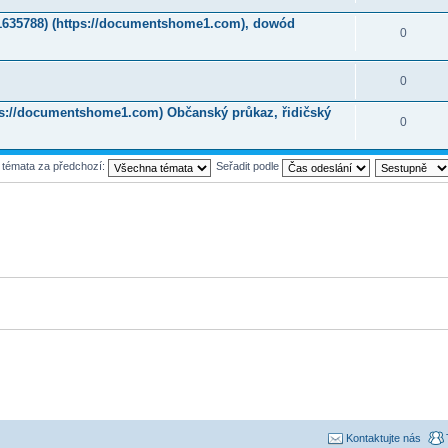
1635788) (https://documentshome1.com), dowód
0
0
tps://documentshome1.com) Občanský průkaz, řidičský
0
t témata za předchozí:
Seřadit podle
Kontaktujte nás