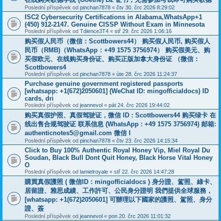
Poslední příspěvek od
pinchan7878
«
čtv 30. črc 2026 8:29:02
ISC2 Cybersecurity Certifications in Alabama,WhatsApp+1
(450) 912-2147. Genuine CISSP Without Exam in Minnesota
Poslední příspěvek od
Tdience3T4
«
stř 29. črc 2026 1:06:16
购买假人民币（微信：Scottbowers44） 购买假人民币, 购买假人
民币（RMB)（WhatsApp：+49 1575 3756974） 购买假美元、购
买假欧元、在线购买身份证、购买正版加拿大身份证 （微信：
Scottbowers4
Poslední příspěvek od
pinchan7878
«
úte 28. črc 2026 11:24:37
Purchase genuine government registered passports
[whatsapp: +1(672)2050601] (WeChat ID: mingofficialdocs) ID
cards, dri
Poslední příspěvek od
jeannevol
«
pát 24. črc 2026 19:44:02
购买真假护照、真假驾驶证，微信 ID : Scottbowers44 购买绿卡 在
线出售合规驾驶证 联系信息 (WhatsApp : +49 1575 3756974) 邮箱:
authenticnotes5@gmail.com 微信 I
Poslední příspěvek od
pinchan7878
«
čtv 23. črc 2026 14:15:34
Click to Buy 100% Authentic Royal Honey Vip, Miel Royal Du
Soudan, Black Bull Dont Quit Honey, Black Horse Vital Honey
O
Poslední příspěvek od
lamielroyale
«
stř 22. črc 2026 14:47:28
購買真假護照 ( 微信ID：mingofficialdocs ) 身分證、駕照、綠卡、
居留證、雅思成績、工作許可、公民身分證明 我們提供全球服務，
[whatsapp: +1(672)2050601] 可辦理以下國家的護照、駕照、身分
證、簽
Poslední příspěvek od
jeannevol
«
pon 20. črc 2026 11:01:32