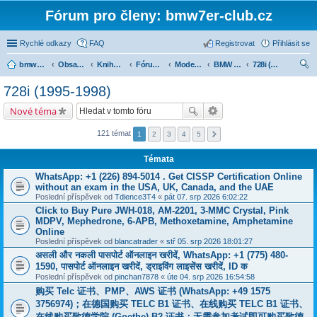
Fórum pro členy: bmw7er-club.cz
Rychlé odkazy
FAQ
Registrovat
Přihlásit se
bmw7er-club.cz
Obsah fóra
Knihovna
Fórum 7er
Modely BMW 7er
BMW 7 e38 (1994-2001)
728i (1995-1998)
led
728i (1995-1998)
at
Nové téma
121 témat
1
2
3
4
5
Témata
WhatsApp: +1 (226) 894-5014​ . Get CISSP Certification Online
without an exam in the USA, UK, Canada, and the UAE
Poslední příspěvek od
Tdience3T4
«
pát 07. srp 2026 6:02:22
Click to Buy Pure JWH-018, AM-2201, 3-MMC Crystal, Pink
MDPV, Mephedrone, 6-APB, Methoxetamine, Amphetamine
Online
Poslední příspěvek od
blancatrader
«
stř 05. srp 2026 18:01:27
असली और नकली पासपोर्ट ऑनलाइन खरीदें, WhatsApp: +1 (775) 480-
1590, पासपोर्ट ऑनलाइन खरीदें, ड्राइविंग लाइसेंस खरीदें, ID क
Poslední příspěvek od
pinchan7878
«
úte 04. srp 2026 16:54:58
购买 Telc 证书、PMP、AWS 证书 (WhatsApp: +49 1575
3756974)；在德国购买 TELC B1 证书、在线购买 TELC B1 证书、
在线购买歌德学院 (Goethe) B2 证书；无需参加考试即可购买歌德