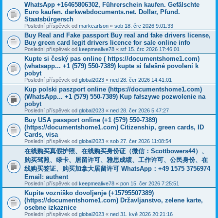
WhatsApp +16465806302, Führerschein kaufen. Gefälschte
Euro kaufen. darkwebdocuments.net. Dollar, Pfund.
Staatsbürgersch
Poslední příspěvek od
markcarlson
«
sob 18. črc 2026 9:01:33
Buy Real and Fake passport Buy real and fake drivers license,
Buy green card legit drivers licence for sale online info
Poslední příspěvek od
keepmealive78
«
stř 15. črc 2026 17:46:01
Kupte si český pas online ( https://documentshome1.com)
(whatsapp... +1 (579) 550-7389) kupte si falešné povolení k
pobyt
Poslední příspěvek od
global2023
«
ned 28. čer 2026 14:41:01
Kup polski paszport online (https://documentshome1.com)
(WhatsApp... +1 (579) 550-7389) Kup fałszywe pozwolenie na
pobyt
Poslední příspěvek od
global2023
«
ned 28. čer 2026 5:47:27
Buy USA passport online (+1 (579) 550-7389)
(https://documentshome1.com) Citizenship, green cards, ID
Cards, visa
Poslední příspěvek od
global2023
«
sob 27. čer 2026 11:08:54
在线购买真假护照、在线购买身份证（微信：Scottbowers44）、
购买驾照、绿卡、居留许可、雅思成绩、工作许可、公民身份、在
线购买签证、购买加拿大居留许可 WhatsApp：+49 1575 3756974
Email: authent
Poslední příspěvek od
keepmealive78
«
pon 15. čer 2026 7:25:51
Kupite vozniško dovoljenje (+15795507389)
(https://documentshome1.com) Državljanstvo, zelene karte,
osebne izkaznice
Poslední příspěvek od
global2023
«
ned 31. kvě 2026 20:21:16