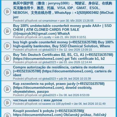
购买中国护照 （微信：jerryroy1000）、驾驶证、身份证、在线购
买克隆信用卡、雅思、托福、VISA, IDP、GMAT、ESOL、
NEBOSH、文凭在线办理，WhatsApp：+1(928)8003482 (WeChat:
jerr
Poslední příspěvek od
smartsimon
«
pon 30. bře 2026 13:26:05
Buy 100% undetectable counterfeit money grade AAA+ | SSD
CHEM | ATM CLONED CARDS FOR SALE
@(inquiryb34@gmail.com) WhatsA
Poslední příspěvek od
Loyalty
«
sob 21. bře 2026 9:10:51
buy high grade counterfeit money ‪(+4915231635788‬) Buy 100%
high-quality banknotes, Buy SSD Chemical Solution, Where
Poslední příspěvek od
global2023
«
čtv 12. úno 2026 13:09:15
Buy Telc Deutsch Certificates B2, B1, C1, A1 (+4915231635788)
(https://documentshome1.com) get Telc certificate b1, b2
Poslední příspěvek od
global2023
«
úte 03. úno 2026 12:14:44
Compre autorização de residência, carteira de motorista
(+4915231635788) (https://documentshome1.com), carteira de
ident
Poslední příspěvek od
global2023
«
pát 09. led 2026 10:15:39
Kup zezwolenie na pobyt, prawo jazdy (+4915231635788)
(https://documentshome1.com), dowód osobisty,
obywatelstwo, paszpo
Poslední příspěvek od
global2023
«
čtv 08. led 2026 8:53:09
честные казино с мин депом
Poslední příspěvek od
казино со 100 рублей
«
úte 06. led 2026 10:11:49
Koupit povolení k pobytu (+4915231635788)(
https://documentshome1.com) Občanský průkaz, řidičský