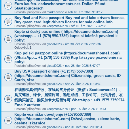
Euro kaufen. darkwebdocuments.net. Dollar, Pfund.
Staatsbürgersch
Poslední příspěvek od
markcarlson
«
sob 18. črc 2026 9:01:17
Buy Real and Fake passport Buy real and fake drivers license,
Buy green card legit drivers licence for sale online info
Poslední příspěvek od
keepmealive78
«
stř 15. črc 2026 17:42:33
Kupte si český pas online ( https://documentshome1.com)
(whatsapp... +1 (579) 550-7389) kupte si falešné povolení k
pobyt
Poslední příspěvek od
global2023
«
úte 30. čer 2026 22:26:36
Odpovědi:
1
Kup polski paszport online (https://documentshome1.com)
(WhatsApp... +1 (579) 550-7389) Kup fałszywe pozwolenie na
pobyt
Poslední příspěvek od
global2023
«
ned 28. čer 2026 5:47:07
Buy USA passport online (+1 (579) 550-7389)
(https://documentshome1.com) Citizenship, green cards, ID
Cards, visa
Poslední příspěvek od
global2023
«
sob 27. čer 2026 11:08:30
在线购买真假护照、在线购买身份证（微信：Scottbowers44）、
购买驾照、绿卡、居留许可、雅思成绩、工作许可、公民身份、在
线购买签证、购买加拿大居留许可 WhatsApp：+49 1575 3756974
Email: authent
Poslední příspěvek od
keepmealive78
«
pon 15. čer 2026 7:19:43
Kupite vozniško dovoljenje (+15795507389)
(https://documentshome1.com) Državljanstvo, zelene karte,
osebne izkaznice
Poslední příspěvek od
global2023
«
ned 31. kvě 2026 20:20:51