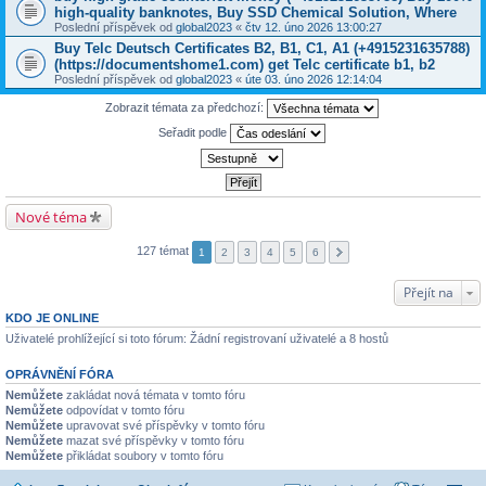
high-quality banknotes, Buy SSD Chemical Solution, Where
Poslední příspěvek od
global2023
«
čtv 12. úno 2026 13:00:27
Buy Telc Deutsch Certificates B2, B1, C1, A1 (+4915231635788)
(https://documentshome1.com) get Telc certificate b1, b2
Poslední příspěvek od
global2023
«
úte 03. úno 2026 12:14:04
Zobrazit témata za předchozí:
Seřadit podle
Nové téma
127 témat
1
2
3
4
5
6
Přejít na
KDO JE ONLINE
Uživatelé prohlížející si toto fórum: Žádní registrovaní uživatelé a 8 hostů
OPRÁVNĚNÍ FÓRA
Nemůžete
zakládat nová témata v tomto fóru
Nemůžete
odpovídat v tomto fóru
Nemůžete
upravovat své příspěvky v tomto fóru
Nemůžete
mazat své příspěvky v tomto fóru
Nemůžete
přikládat soubory v tomto fóru