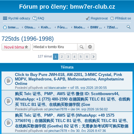
Fórum pro členy: bmw7er-club.cz
Rychlé odkazy
FAQ
Registrovat
Přihlásit se
bmw7er-club.cz
Obsah fóra
Knihovna
Fórum 7er
Modely BMW 7er
BMW 7 e38 (1994-2001)
725tds (1996-1998)
led
725tds (1996-1998)
at
Nové téma
127 témat
1
2
3
4
5
6
Témata
Click to Buy Pure JWH-018, AM-2201, 3-MMC Crystal, Pink
MDPV, Mephedrone, 6-APB, Methoxetamine, Amphetamine
Online
Poslední příspěvek od
blancatrader
«
stř 05. srp 2026 18:00:55
购买 Telc 证书、PMP、AWS 证书 微信 ID: Scottbowers44,
WhatsApp: +1 (775) 480-1590 在德国购买 TELC B1 证书、在线购
买 TELC B1 证书、在线购买歌德学院 (Goe
Poslední příspěvek od
pinchan7878
«
úte 04. srp 2026 16:56:02
购买 Telc 证书、PMP、AWS 证书 (WhatsApp: +49 1575
3756974)；在德国购买 TELC B1 证书、在线购买 TELC B1 证书、
在线购买歌德学院 (Goethe) B2 证书；无需参加考试即可购买歌德
Poslední příspěvek od
pinchan7878
«
čtv 30. črc 2026 8:47:36