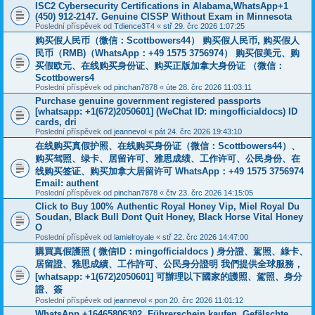
ISC2 Cybersecurity Certifications in Alabama,WhatsApp+1
(450) 912-2147. Genuine CISSP Without Exam in Minnesota
Poslední příspěvek od
Tdience3T4
«
stř 29. črc 2026 1:07:25
购买假人民币（微信：Scottbowers44） 购买假人民币, 购买假人
民币（RMB)（WhatsApp：+49 1575 3756974） 购买假美元、购
买假欧元、在线购买身份证、购买正版加拿大身份证 （微信：
Scottbowers4
Poslední příspěvek od
pinchan7878
«
úte 28. črc 2026 11:03:11
Purchase genuine government registered passports
[whatsapp: +1(672)2050601] (WeChat ID: mingofficialdocs) ID
cards, dri
Poslední příspěvek od
jeannevol
«
pát 24. črc 2026 19:43:10
在线购买真假护照、在线购买身份证（微信：Scottbowers44）、
购买驾照、绿卡、居留许可、雅思成绩、工作许可、公民身份、在
线购买签证、购买加拿大居留许可 WhatsApp：+49 1575 3756974
Email: authent
Poslední příspěvek od
pinchan7878
«
čtv 23. črc 2026 14:15:05
Click to Buy 100% Authentic Royal Honey Vip, Miel Royal Du
Soudan, Black Bull Dont Quit Honey, Black Horse Vital Honey
O
Poslední příspěvek od
lamielroyale
«
stř 22. črc 2026 14:47:00
購買真假護照 ( 微信ID：mingofficialdocs ) 身分證、駕照、綠卡、
居留證、雅思成績、工作許可、公民身分證明 我們提供全球服務，
[whatsapp: +1(672)2050601] 可辦理以下國家的護照、駕照、身分
證、簽
Poslední příspěvek od
jeannevol
«
pon 20. črc 2026 11:01:12
WhatsApp +16465806302, Führerschein kaufen. Gefälschte