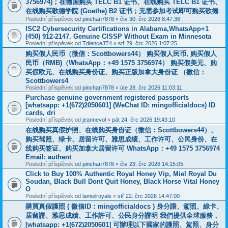
3756974)；在德国购买 TELC B1 证书、在线购买 TELC B1 证书、
在线购买歌德学院 (Goethe) B2 证书；无需参加考试即可购买歌德
Poslední příspěvek od
pinchan7878
«
čtv 30. črc 2026 8:47:36
ISC2 Cybersecurity Certifications in Alabama,WhatsApp+1
(450) 912-2147. Genuine CISSP Without Exam in Minnesota
Poslední příspěvek od
Tdience3T4
«
stř 29. črc 2026 1:07:25
购买假人民币（微信：Scottbowers44） 购买假人民币, 购买假人
民币（RMB)（WhatsApp：+49 1575 3756974） 购买假美元、购
买假欧元、在线购买身份证、购买正版加拿大身份证 （微信：
Scottbowers4
Poslední příspěvek od
pinchan7878
«
úte 28. črc 2026 11:03:11
Purchase genuine government registered passports
[whatsapp: +1(672)2050601] (WeChat ID: mingofficialdocs) ID
cards, dri
Poslední příspěvek od
jeannevol
«
pát 24. črc 2026 19:43:10
在线购买真假护照、在线购买身份证（微信：Scottbowers44）、
购买驾照、绿卡、居留许可、雅思成绩、工作许可、公民身份、在
线购买签证、购买加拿大居留许可 WhatsApp：+49 1575 3756974
Email: authent
Poslední příspěvek od
pinchan7878
«
čtv 23. črc 2026 14:15:05
Click to Buy 100% Authentic Royal Honey Vip, Miel Royal Du
Soudan, Black Bull Dont Quit Honey, Black Horse Vital Honey
O
Poslední příspěvek od
lamielroyale
«
stř 22. črc 2026 14:47:00
購買真假護照 ( 微信ID：mingofficialdocs ) 身分證、駕照、綠卡、
居留證、雅思成績、工作許可、公民身分證明 我們提供全球服務，
[whatsapp: +1(672)2050601] 可辦理以下國家的護照、駕照、身分