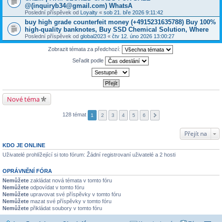
@(inquiryb34@gmail.com) WhatsA
Poslední příspěvek od
Loyalty
«
sob 21. bře 2026 9:11:42
buy high grade counterfeit money ‪(+4915231635788‬) Buy 100%
high-quality banknotes, Buy SSD Chemical Solution, Where
Poslední příspěvek od
global2023
«
čtv 12. úno 2026 13:00:27
Zobrazit témata za předchozí:
Seřadit podle
Nové téma
128 témat
1
2
3
4
5
6
Přejít na
KDO JE ONLINE
Uživatelé prohlížející si toto fórum: Žádní registrovaní uživatelé a 2 hosti
OPRÁVNĚNÍ FÓRA
Nemůžete
zakládat nová témata v tomto fóru
Nemůžete
odpovídat v tomto fóru
Nemůžete
upravovat své příspěvky v tomto fóru
Nemůžete
mazat své příspěvky v tomto fóru
Nemůžete
přikládat soubory v tomto fóru