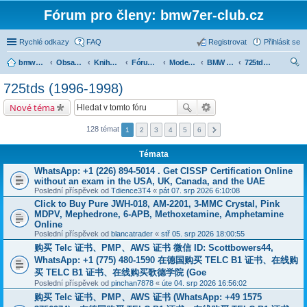
Fórum pro členy: bmw7er-club.cz
Rychlé odkazy
FAQ
Registrovat
Přihlásit se
bmw7er-club.cz
Obsah fóra
Knihovna
Fórum 7er
Modely BMW 7er
BMW 7 e38 (1994-2001)
725tds (1996-1998)
led
725tds (1996-1998)
at
Nové téma
128 témat
1
2
3
4
5
6
Témata
WhatsApp: +1 (226) 894-5014​ . Get CISSP Certification Online
without an exam in the USA, UK, Canada, and the UAE
Poslední příspěvek od
Tdience3T4
«
pát 07. srp 2026 6:10:08
Click to Buy Pure JWH-018, AM-2201, 3-MMC Crystal, Pink
MDPV, Mephedrone, 6-APB, Methoxetamine, Amphetamine
Online
Poslední příspěvek od
blancatrader
«
stř 05. srp 2026 18:00:55
购买 Telc 证书、PMP、AWS 证书 微信 ID: Scottbowers44,
WhatsApp: +1 (775) 480-1590 在德国购买 TELC B1 证书、在线购
买 TELC B1 证书、在线购买歌德学院 (Goe
Poslední příspěvek od
pinchan7878
«
úte 04. srp 2026 16:56:02
购买 Telc 证书、PMP、AWS 证书 (WhatsApp: +49 1575