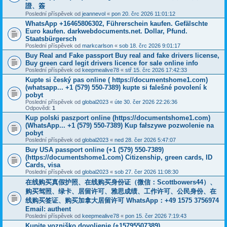
證、簽
Poslední příspěvek od
jeannevol
«
pon 20. črc 2026 11:01:12
WhatsApp +16465806302, Führerschein kaufen. Gefälschte
Euro kaufen. darkwebdocuments.net. Dollar, Pfund.
Staatsbürgersch
Poslední příspěvek od
markcarlson
«
sob 18. črc 2026 9:01:17
Buy Real and Fake passport Buy real and fake drivers license,
Buy green card legit drivers licence for sale online info
Poslední příspěvek od
keepmealive78
«
stř 15. črc 2026 17:42:33
Kupte si český pas online ( https://documentshome1.com)
(whatsapp... +1 (579) 550-7389) kupte si falešné povolení k
pobyt
Poslední příspěvek od
global2023
«
úte 30. čer 2026 22:26:36
Odpovědi:
1
Kup polski paszport online (https://documentshome1.com)
(WhatsApp... +1 (579) 550-7389) Kup fałszywe pozwolenie na
pobyt
Poslední příspěvek od
global2023
«
ned 28. čer 2026 5:47:07
Buy USA passport online (+1 (579) 550-7389)
(https://documentshome1.com) Citizenship, green cards, ID
Cards, visa
Poslední příspěvek od
global2023
«
sob 27. čer 2026 11:08:30
在线购买真假护照、在线购买身份证（微信：Scottbowers44）、
购买驾照、绿卡、居留许可、雅思成绩、工作许可、公民身份、在
线购买签证、购买加拿大居留许可 WhatsApp：+49 1575 3756974
Email: authent
Poslední příspěvek od
keepmealive78
«
pon 15. čer 2026 7:19:43
Kupite vozniško dovoljenje (+15795507389)