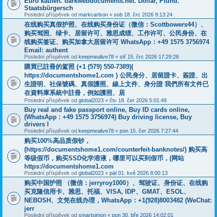
Euro kaufen. darkwebdocuments.net. Dollar, Pfund.
Staatsbürgersch
Poslední příspěvek od
markcarlson
«
sob 18. črc 2026 9:13:24
在线购买真假护照、在线购买身份证（微信：Scottbowers44）、
购买驾照、绿卡、居留许可、雅思成绩、工作许可、公民身份、在
线购买签证、购买加拿大居留许可 WhatsApp：+49 1575 3756974
Email: authent
Poslední příspěvek od
keepmealive78
«
stř 15. črc 2026 17:29:28
購買已註冊的駕照 (+1 (579) 550-7389)(
https://documentshome1.com ) 公民身分、居留證卡、簽證、出
生證明、社保號碼、真假護照、線上文件、身分證 我們所有文件已
在資料庫系統中註冊，例如護照、居
Poslední příspěvek od
global2023
«
čtv 18. čer 2026 5:01:49
Buy real and fake passport online, Buy ID cards online,
(WhatsApp : +49 1575 3756974) Buy driving license, Buy
drivers l
Poslední příspěvek od
keepmealive78
«
pon 15. čer 2026 7:27:44
购买100%高品质假钞，
(https://documentshome1.com/counterfeit-banknotes/) 购买高
等级假币，购买SSD化学溶液，哪里可以买到假币，(网站
https://documentshome1.com
Poslední příspěvek od
global2023
«
pát 01. kvě 2026 8:00:13
购买中国护照 （微信：jerryroy1000）、驾驶证、身份证、在线购
买克隆信用卡、雅思、托福、VISA, IDP、GMAT、ESOL、
NEBOSH、文凭在线办理，WhatsApp：+1(928)8003482 (WeChat:
jerr
Poslední příspěvek od
smartsimon
«
pon 30. bře 2026 14:02:01