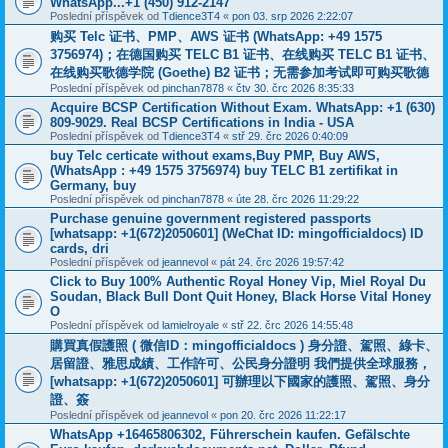
WhatsApp...+1 (450) 912-2147
Poslední příspěvek od
Tdience3T4
«
pon 03. srp 2026 2:22:07
购买 Telc 证书、PMP、AWS 证书 (WhatsApp: +49 1575
3756974)；在德国购买 TELC B1 证书、在线购买 TELC B1 证书、
在线购买歌德学院 (Goethe) B2 证书；无需参加考试即可购买歌德
Poslední příspěvek od
pinchan7878
«
čtv 30. črc 2026 8:35:33
Acquire BCSP Certification Without Exam. WhatsApp: +1 (630)
809-9029. Real BCSP Certifications in India - USA
Poslední příspěvek od
Tdience3T4
«
stř 29. črc 2026 0:40:09
buy Telc certicate without exams,Buy PMP, Buy AWS,
(WhatsApp : +49 1575 3756974) buy TELC B1 zertifikat in
Germany, buy
Poslední příspěvek od
pinchan7878
«
úte 28. črc 2026 11:29:22
Purchase genuine government registered passports
[whatsapp: +1(672)2050601] (WeChat ID: mingofficialdocs) ID
cards, dri
Poslední příspěvek od
jeannevol
«
pát 24. črc 2026 19:57:42
Click to Buy 100% Authentic Royal Honey Vip, Miel Royal Du
Soudan, Black Bull Dont Quit Honey, Black Horse Vital Honey
O
Poslední příspěvek od
lamielroyale
«
stř 22. črc 2026 14:55:48
購買真假護照 ( 微信ID：mingofficialdocs ) 身分證、駕照、綠卡、
居留證、雅思成績、工作許可、公民身分證明 我們提供全球服務，
[whatsapp: +1(672)2050601] 可辦理以下國家的護照、駕照、身分
證、簽
Poslední příspěvek od
jeannevol
«
pon 20. črc 2026 11:22:17
WhatsApp +16465806302, Führerschein kaufen. Gefälschte