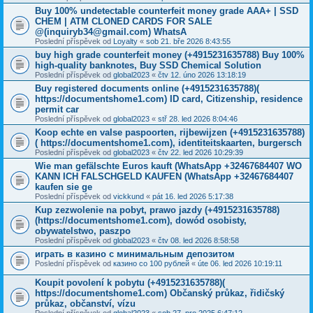
Buy 100% undetectable counterfeit money grade AAA+ | SSD
CHEM | ATM CLONED CARDS FOR SALE
@(inquiryb34@gmail.com) WhatsA
Poslední příspěvek od
Loyalty
«
sob 21. bře 2026 8:43:55
buy high grade counterfeit money ‪(+4915231635788‬) Buy 100%
high-quality banknotes, Buy SSD Chemical Solution
Poslední příspěvek od
global2023
«
čtv 12. úno 2026 13:18:19
Buy registered documents online (+4915231635788)(
https://documentshome1.com) ID card, Citizenship, residence
permit car
Poslední příspěvek od
global2023
«
stř 28. led 2026 8:04:46
Koop echte en valse paspoorten, rijbewijzen (+4915231635788)
( https://documentshome1.com), identiteitskaarten, burgersch
Poslední příspěvek od
global2023
«
čtv 22. led 2026 10:29:39
Wie man gefälschte Euros kauft (WhatsApp +32467684407 WO
KANN ICH FALSCHGELD KAUFEN (WhatsApp +32467684407
kaufen sie ge
Poslední příspěvek od
vickkund
«
pát 16. led 2026 5:17:38
Kup zezwolenie na pobyt, prawo jazdy (+4915231635788)
(https://documentshome1.com), dowód osobisty,
obywatelstwo, paszpo
Poslední příspěvek od
global2023
«
čtv 08. led 2026 8:58:58
играть в казино с минимальным депозитом
Poslední příspěvek od
казино со 100 рублей
«
úte 06. led 2026 10:19:11
Koupit povolení k pobytu (+4915231635788)(
https://documentshome1.com) Občanský průkaz, řidičský
průkaz, občanství, vízu