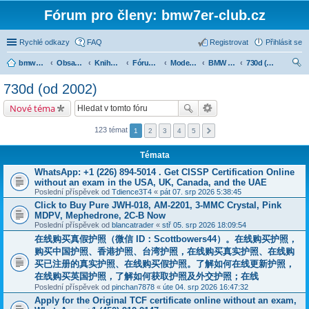
Fórum pro členy: bmw7er-club.cz
Rychlé odkazy
FAQ
Registrovat
Přihlásit se
bmw7er-club.cz
Obsah fóra
Knihovna
Fórum 7er
Modely BMW 7er
BMW 7 e65/66 (2001-2008)
730d (od 2002)
led
730d (od 2002)
at
Nové téma
123 témat
1
2
3
4
5
Témata
WhatsApp: +1 (226) 894-5014​ . Get CISSP Certification Online
without an exam in the USA, UK, Canada, and the UAE
Poslední příspěvek od
Tdience3T4
«
pát 07. srp 2026 5:38:45
Click to Buy Pure JWH-018, AM-2201, 3-MMC Crystal, Pink
MDPV, Mephedrone, 2C-B Now
Poslední příspěvek od
blancatrader
«
stř 05. srp 2026 18:09:54
在线购买真假护照（微信 ID：Scottbowers44）。在线购买护照，
购买中国护照、香港护照、台湾护照，在线购买真实护照、在线购
买已注册的真实护照、在线购买假护照。了解如何在线更新护照，
在线购买英国护照，了解如何获取护照及外交护照；在线
Poslední příspěvek od
pinchan7878
«
úte 04. srp 2026 16:47:32
Apply for the Original TCF certificate online without an exam,