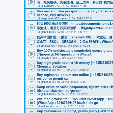
明、社保號碼、真假護照、線上文件、身分證 我們
od
global2023
» čtv 18. čer 2026 5:01:49
Buy real and fake passport online, Buy ID cards
license, Buy drivers l
od
keepmealive78
» pon 15. čer 2026 7:27:44
购买100%高品质假钞，(https://documentshome1.
学溶液，哪里可以买到假币，(网站https://documents
od
global2023
» pát 01. kvě 2026 8:00:13
购买中国护照 （微信：jerryroy1000）、驾驶证
GMAT、ESOL、NEBOSH、文凭在线办理，WhatsApp：+1(
od
smartsimon
» pon 30. bře 2026 14:02:01
Buy 100% undetectable counterfeit money gr
@(inquiryb34@gmail.com) WhatsA
od
Loyalty
» sob 21. bře 2026 8:43:55
buy high grade counterfeit money ‪(+4915231635
Chemical Solution
od
global2023
» čtv 12. úno 2026 13:18:19
Buy registered documents online (+491523163578
residence permit car
od
global2023
» stř 28. led 2026 8:04:46
Koop echte en valse paspoorten, rijbewijzen (+
identiteitskaarten, burgersch
od
global2023
» čtv 22. led 2026 10:29:39
Wie man gefälschte Euros kauft (WhatsApp +
(WhatsApp +32467684407 kaufen sie ge
od
vickkund
» pát 16. led 2026 5:17:38
Kup zezwolenie na pobyt, prawo jazdy (+491523