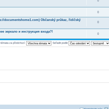
0
0
tps://documentshome1.com) Občanský průkaz, řidičský
0
ее зеркало и инструкция входа?!
0
t témata za předchozí:
Seřadit podle
Kontaktujte nás