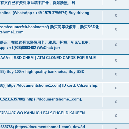
所有文件已在資料庫系統中註冊，例如護照、居
 online, (WhatsApp : +49 1575 3756974) Buy driving
0
com/counterfeit-banknotes/) 购买高等级假币，购买SSD化
0
home1.com
、身份证、在线购买克隆信用卡、雅思、托福、VISA, IDP、
0
928)8003482 (WeChat: jerr
ade AAA+ | SSD CHEM | ATM CLONED CARDS FOR SALE
0
788‬) Buy 100% high-quality banknotes, Buy SSD
0
8)( https://documentshome1.com) ID card, Citizenship,
0
4915231635788)( https://documentshome1.com),
0
32467684407 WO KANN ICH FALSCHGELD KAUFEN
0
1635788) (https://documentshome1.com), dowód