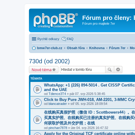
Fórum pro členy:
Fórum pro majitele 7er
Rychlé odkazy
FAQ
bmw7er-club.cz
Obsah fóra
Knihovna
Fórum 7er
Mo
730d (od 2002)
Nové téma
TÉMATA
WhatsApp: +1 (226) 894-5014​ . Get CISSP Certif
and the UAE
od
Tdience3T4
» pát 07. srp 2026 5:38:45
Click to Buy Pure JWH-018, AM-2201, 3-MMC Cr
od
blancatrader
» stř 05. srp 2026 18:09:54
在线购买真假护照（微信 ID：Scottbowers
买真实护照、在线购买已注册的真实护照、在线购买
何获取护照及外交护照；在线
od
pinchan7878
» úte 04. srp 2026 16:47:32
Apply for the Original TCF certificate online wi