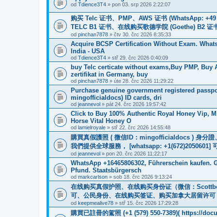
od
Tdience3T4
» pon 03. srp 2026 2:22:07
购买 Telc 证书、PMP、AWS 证书 (WhatsApp: +4
TELC B1 证书、在线购买歌德学院 (Goethe) 
od
pinchan7878
» čtv 30. črc 2026 8:35:33
Acquire BCSP Certification Without Exam. WhatsA
India - USA
od
Tdience3T4
» stř 29. črc 2026 0:40:09
buy Telc certicate without exams,Buy PMP, Buy
zertifikat in Germany, buy
od
pinchan7878
» úte 28. črc 2026 11:29:22
Purchase genuine government registered passpor
mingofficialdocs) ID cards, dri
od
jeannevol
» pát 24. črc 2026 19:57:42
Click to Buy 100% Authentic Royal Honey Vip, M
Horse Vital Honey O
od
lamielroyale
» stř 22. črc 2026 14:55:48
購買真假護照 ( 微信ID：mingofficialdoc
我們提供全球服務， [whatsapp: +1(672)205
od
jeannevol
» pon 20. črc 2026 11:22:17
WhatsApp +16465806302, Führerschein kaufen. G
Pfund. Staatsbürgersch
od
markcarlson
» sob 18. črc 2026 9:13:24
在线购买真假护照、在线购买身份证（微信：Scottb
可、公民身份、在线购买签证、购买加拿大居留许可 WhatsApp：
od
keepmealive78
» stř 15. črc 2026 17:29:28
購買已註冊的駕照 (+1 (579) 550-7389)( https