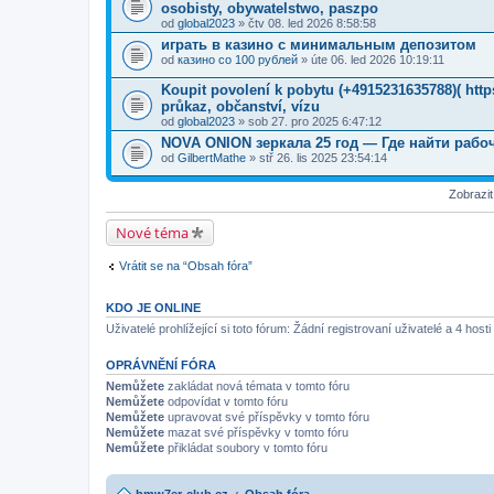
osobisty, obywatelstwo, paszpo
od
global2023
» čtv 08. led 2026 8:58:58
играть в казино с минимальным депозитом
od
казино со 100 рублей
» úte 06. led 2026 10:19:11
Koupit povolení k pobytu (+4915231635788)( ht
průkaz, občanství, vízu
od
global2023
» sob 27. pro 2025 6:47:12
NOVA ONION зеркала 25 год — Где найти рабоч
od
GilbertMathe
» stř 26. lis 2025 23:54:14
Zobrazi
Nové téma
Vrátit se na “Obsah fóra”
KDO JE ONLINE
Uživatelé prohlížející si toto fórum: Žádní registrovaní uživatelé a 4 hosti
OPRÁVNĚNÍ FÓRA
Nemůžete
zakládat nová témata v tomto fóru
Nemůžete
odpovídat v tomto fóru
Nemůžete
upravovat své příspěvky v tomto fóru
Nemůžete
mazat své příspěvky v tomto fóru
Nemůžete
přikládat soubory v tomto fóru
bmw7er-club.cz
Obsah fóra