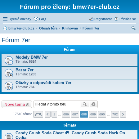
Fórum pro členy: bmw7er-club.cz
Rychlé odkazy
FAQ
Registrovat
Přihlásit se
bmw7er-club.cz
Obsah fóra
Knihovna
Fórum 7er
led
Fórum 7er
at
Fórum
Modely BMW 7er
Témata:
6524
Bazar 7er
Témata:
1263
Otázky a odpovědi kolem 7er
Témata:
734
Nové téma
17540 témat
1
…
686
687
688
689
690
…
702
Témata
Candy Crush Soda Cheat 45. Candy Crush Soda Hack On
Cydia