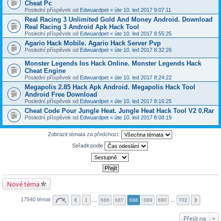
Cheat Pc
Poslední příspěvek od
Edwuardpet
«
úte 10. led 2017 9:07:11
Real Racing 3 Unlimited Gold And Money Android. Download
Real Racing 3 Android Apk Hack Tool
Poslední příspěvek od
Edwuardpet
«
úte 10. led 2017 8:55:25
Agario Hack Mobile. Agario Hack Server Pvp
Poslední příspěvek od
Edwuardpet
«
úte 10. led 2017 8:32:26
Monster Legends Ios Hack Online. Monster Legends Hack
Cheat Engine
Poslední příspěvek od
Edwuardpet
«
úte 10. led 2017 8:24:22
Megapolis 2.85 Hack Apk Android. Megapolis Hack Tool
Android Free Download
Poslední příspěvek od
Edwuardpet
«
úte 10. led 2017 8:16:25
Cheat Code Pour Jungle Heat. Jungle Heat Hack Tool V2 0.Rar
Poslední příspěvek od
Edwuardpet
«
úte 10. led 2017 8:08:19
Zobrazit témata za předchozí:
Seřadit podle
Nové téma
17540 témat
1
…
686
687
688
689
690
…
702
Přejít na