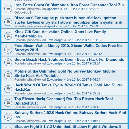
Iron Force Chest Of Diamonds. Iron Force Generator Tool.Zip
Poslední příspěvek od
japedkap
«
úte 10. led 2017 10:25:07
Odpovědi:
1
Discounts! Car engine push start button rfid lock ignition
starter keyless entry start stop immobilizer alarm systems dr
Poslední příspěvek od
japedkap
«
úte 10. led 2017 10:24:39
Xbox Gift Card Activation Online. Xbox Live Family
Membership Uk
Poslední příspěvek od
Edwuardpet
«
úte 10. led 2017 10:11:17
Free Steam Wallet Money 2015. Steam Wallet Codes Free No
Surveys 2014
Poslední příspěvek od
Edwuardpet
«
úte 10. led 2017 10:02:12
Boom Beach Hack Youtube. Boom Beach Hack For Diamonds
Poslední příspěvek od
Edwuardpet
«
úte 10. led 2017 9:53:24
Mobile Strike Unlimited Gold No Survey Monkey. Mobile
Strike Hack Apk Youtube
Poslední příspěvek od
Edwuardpet
«
úte 10. led 2017 9:44:24
Hack World Of Tanks Cydia. World Of Tanks Gold And Silver
Hack.Rar
Poslední příspěvek od
Edwuardpet
«
úte 10. led 2017 9:35:32
Top Eleven Hack( Generator).Rar. Top Eleven Hack Tool
Updated 2013
Poslední příspěvek od
Edwuardpet
«
úte 10. led 2017 9:26:43
Subway Surfers 1.52.0 Hack Online. Subway Surfers Hack Mod
Ios
Poslední příspěvek od
Edwuardpet
«
úte 10. led 2017 9:18:17
Shadow Fight 2 1.7.3 Unlimited. Shadow Fight 2 Windows 8