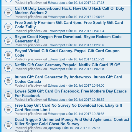
Poslední příspěvek od
Edwuardpet
«
úte 10. led 2017 12:17:18
Call Of Duty Leaderboard Hack. How Do U Hack Call Of Duty
Modern Warfare 2
Poslední příspěvek od
Edwuardpet
«
úte 10. led 2017 12:06:16
Free Spotify Premium Gift Card 6pm. Free Spotify Gift Card
Code Zulily
Poslední příspěvek od
Edwuardpet
«
úte 10. led 2017 11:41:04
Skype Credit Keygen Free Download. Skype Redeem Code
Generator 4.2
Poslední příspěvek od
Edwuardpet
«
úte 10. led 2017 11:28:56
Paypal Virtual Gift Card Granny. Paypal Gift Card Coupon
Code
Poslední příspěvek od
Edwuardpet
«
úte 10. led 2017 11:15:22
Netflix Gift Card Germany Prepaid. Netflix Gift Card 15 Off
Poslední příspěvek od
Edwuardpet
«
úte 10. led 2017 11:02:58
Itunes Gift Card Generator By Andrewroxx. Itunes Gift Card
Codes Canada
Poslední příspěvek od
Edwuardpet
«
úte 10. led 2017 10:54:00
Lowes $200 Gift Card On Facebook. Free Mothers Day Ecards
For Facebook
Poslední příspěvek od
Edwuardpet
«
úte 10. led 2017 10:36:52
Free Ebay Gift Card No Survey No Download Ios. Ebay Gift
Card Redeem Limit
Poslední příspěvek od
Edwuardpet
«
úte 10. led 2017 10:28:35
Dead Trigger 2 Unlimited Money And Gold Apkmania. Contract
Killer Sniper Gold Cheat No Survey
Poslední příspěvek od
japedkap
«
úte 10. led 2017 10:25:37
Odpovědi:
1