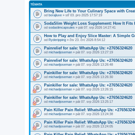
TÉMATA
Bring New Life to Your Culinary Space with Cre
od
borajluxe
» stř 03. pro 2025 17:57:19
SodaSlim Weight Loss Supplement: How It Fits 
od
sodaslimcapsules
» pát 07. srp 2026 14:27:41
How to Play and Enjoy Slice Master: A Simple G
od
Ryderipping
» čtv 23. črc 2026 8:54:12
Painrelief for sale: WhatsApp Us: +27656324620
od
michaeljoseman
» pát 07. srp 2026 13:27:19
Painrelief for sale: WhatsApp Us: +27656324620
od
michaeljoseman
» pát 07. srp 2026 13:26:48
Painkiller for sale: WhatsApp Us: +27656324620
od
michaeljoseman
» pát 07. srp 2026 13:26:30
Painkiller for sale: WhatsApp Us: +27656324620
od
michaeljoseman
» pát 07. srp 2026 13:26:15
Painkiller for sale: WhatsApp Us: +27656324620
od
michaeljoseman
» pát 07. srp 2026 13:25:17
Pain Killer Pain Relief: WhatsApp Us: +27656324
od
michaeljoseman
» pát 07. srp 2026 13:24:38
Pain Killer Pain Relief: WhatsApp Us: +27656324
od
michaeljoseman
» pát 07. srp 2026 13:24:05
Pain Killer Pain Relief: WhatsApp Us: +27656324