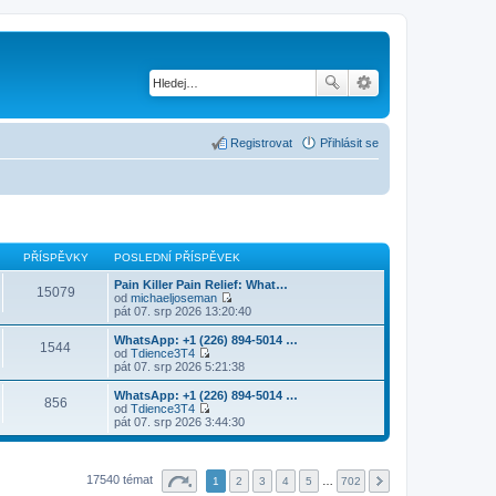
Registrovat
Přihlásit se
PŘÍSPĚVKY
POSLEDNÍ PŘÍSPĚVEK
Pain Killer Pain Relief: What…
15079
od
michaeljoseman
Z
pát 07. srp 2026 13:20:40
o
b
WhatsApp: +1 (226) 894-5014​ …
1544
r
od
Tdience3T4
a
Z
pát 07. srp 2026 5:21:38
z
o
i
b
WhatsApp: +1 (226) 894-5014​ …
856
t
r
od
Tdience3T4
p
a
Z
pát 07. srp 2026 3:44:30
o
z
o
s
i
b
l
t
r
e
p
a
17540 témat
1
d
2
3
4
5
…
702
o
z
n