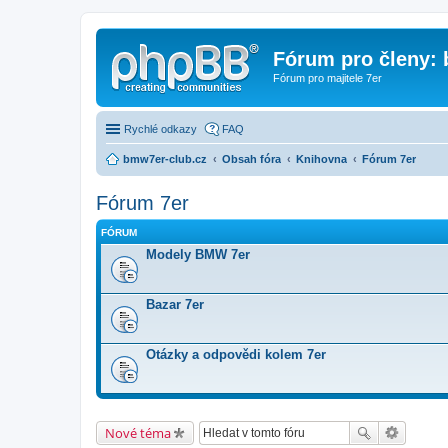
Fórum pro členy:
Fórum pro majitele 7er
Rychlé odkazy
FAQ
bmw7er-club.cz
Obsah fóra
Knihovna
Fórum 7er
Fórum 7er
FÓRUM
Modely BMW 7er
Bazar 7er
Otázky a odpovědi kolem 7er
Nové téma