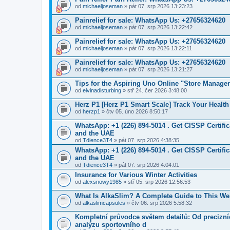
od
michaeljoseman
» pát 07. srp 2026 13:23:23
Painrelief for sale: WhatsApp Us: +27656324620
od
michaeljoseman
» pát 07. srp 2026 13:22:42
Painrelief for sale: WhatsApp Us: +27656324620
od
michaeljoseman
» pát 07. srp 2026 13:22:11
Painrelief for sale: WhatsApp Us: +27656324620
od
michaeljoseman
» pát 07. srp 2026 13:21:27
Tips for the Aspiring Uno Online "Store Manager
od
elvinadisturbing
» stř 24. čer 2026 3:48:00
Herz P1 [Herz P1 Smart Scale] Track Your Health
od
herzp1
» čtv 05. úno 2026 8:50:17
WhatsApp: +1 (226) 894-5014​ . Get CISSP Certif
and the UAE
od
Tdience3T4
» pát 07. srp 2026 4:38:35
WhatsApp: +1 (226) 894-5014​ . Get CISSP Certif
and the UAE
od
Tdience3T4
» pát 07. srp 2026 4:04:01
Insurance for Various Winter Activities
od
alexsnowy1985
» stř 05. srp 2026 12:56:53
What Is AlkaSlim? A Complete Guide to This W
od
alkaslimcapsules
» čtv 06. srp 2026 5:58:32
Kompletní průvodce světem detailů: Od precizní
analýzu sportovního d