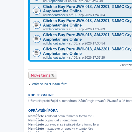
od
Stephen803
» čtv 06. srp 2026 3:57:49
Click to Buy Pure JWH-018, AM-2201, 3-MMC Cry
Amphetamine Online
od
blancatrader
» stř 05. srp 2026 17:40:04
Click to Buy Pure JWH-018, AM-2201, 3-MMC Cry
Amphetamine Online
od
blancatrader
» stř 05. srp 2026 17:39:09
Click to Buy Pure JWH-018, AM-2201, 3-MMC Cry
Amphetamine Online
od
blancatrader
» stř 05. srp 2026 17:38:54
Click to Buy Pure JWH-018, AM-2201, 3-MMC Cry
Amphetamine Online
od
blancatrader
» stř 05. srp 2026 17:37:29
Zobrazi
Nové téma
Vrátit se na “Obsah fóra”
KDO JE ONLINE
Uživatelé prohlížející si toto fórum: Žádní registrovaní uživatelé a 25 hos
OPRÁVNĚNÍ FÓRA
Nemůžete
zakládat nová témata v tomto fóru
Nemůžete
odpovídat v tomto fóru
Nemůžete
upravovat své příspěvky v tomto fóru
Nemůžete
mazat své příspěvky v tomto fóru