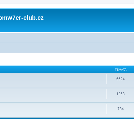
 bmw7er-club.cz
TÉMATA
6524
1263
734