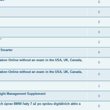
0
0
0
0
"
2
 Smarter
8
ication Online without an exam in the USA, UK, Canada,
0
ication Online without an exam in the USA, UK, Canada,
0
1
eight Management Supplement
0
ch úprav BMW řady 7 až po správu digitálních aktiv a
0