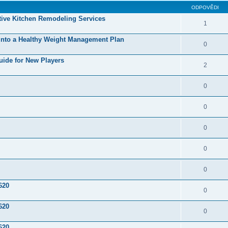
ODPOVĚDI
ative Kitchen Remodeling Services
1
Into a Healthy Weight Management Plan
0
uide for New Players
2
0
0
0
0
0
620
0
620
0
620