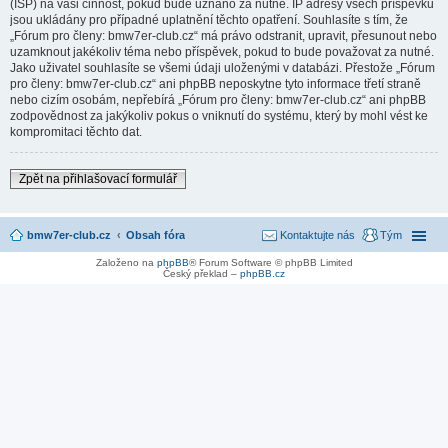
(ISP) na vaši činnost, pokud bude uznáno za nutné. IP adresy všech příspěvků
jsou ukládány pro případné uplatnění těchto opatření. Souhlasíte s tím, že
„Fórum pro členy: bmw7er-club.cz“ má právo odstranit, upravit, přesunout nebo
uzamknout jakékoliv téma nebo příspěvek, pokud to bude považovat za nutné.
Jako uživatel souhlasíte se všemi údaji uloženými v databázi. Přestože „Fórum
pro členy: bmw7er-club.cz“ ani phpBB neposkytne tyto informace třetí straně
nebo cizím osobám, nepřebírá „Fórum pro členy: bmw7er-club.cz“ ani phpBB
zodpovědnost za jakýkoliv pokus o vniknutí do systému, který by mohl vést ke
kompromitaci těchto dat.
Zpět na přihlašovací formulář
bmw7er-club.cz
Obsah fóra
Kontaktujte nás
Tým
Založeno na
phpBB
® Forum Software © phpBB Limited
Český překlad –
phpBB.cz