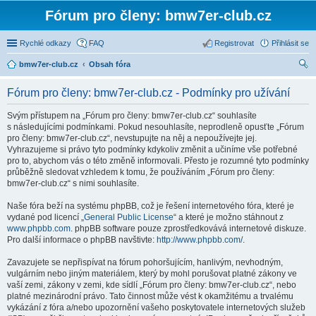
Fórum pro členy: bmw7er-club.cz
Rychlé odkazy
FAQ
Registrovat
Přihlásit se
bmw7er-club.cz
Obsah fóra
led
Fórum pro členy: bmw7er-club.cz - Podmínky pro užívání
at
Svým přístupem na „Fórum pro členy: bmw7er-club.cz“ souhlasíte
s následujícími podmínkami. Pokud nesouhlasíte, neprodleně opusťte „Fórum
pro členy: bmw7er-club.cz“, nevstupujte na něj a nepoužívejte jej.
Vyhrazujeme si právo tyto podmínky kdykoliv změnit a učiníme vše potřebné
pro to, abychom vás o této změně informovali. Přesto je rozumné tyto podmínky
průběžně sledovat vzhledem k tomu, že používáním „Fórum pro členy:
bmw7er-club.cz“ s nimi souhlasíte.
Naše fóra beží na systému phpBB, což je řešení internetového fóra, které je
vydané pod licencí „
General Public License
“ a které je možno stáhnout z
www.phpbb.com
. phpBB software pouze zprostředkovává internetové diskuze.
Pro další informace o phpBB navštivte:
http://www.phpbb.com/
.
Zavazujete se nepřispívat na fórum pohoršujícím, hanlivým, nevhodným,
vulgárním nebo jiným materiálem, který by mohl porušovat platné zákony ve
vaší zemi, zákony v zemi, kde sídlí „Fórum pro členy: bmw7er-club.cz“, nebo
platné mezinárodní právo. Tato činnost může vést k okamžitému a trvalému
vykázání z fóra a/nebo upozornění vašeho poskytovatele internetových služeb