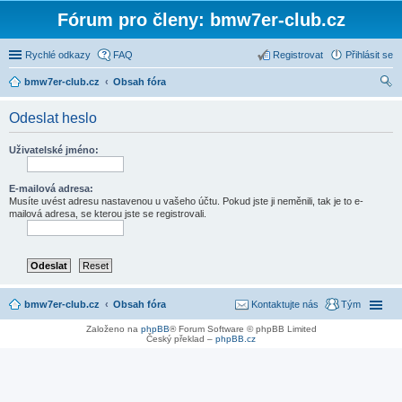
Fórum pro členy: bmw7er-club.cz
Rychlé odkazy
FAQ
Registrovat
Přihlásit se
bmw7er-club.cz
Obsah fóra
led
Odeslat heslo
at
Uživatelské jméno:
E-mailová adresa:
Musíte uvést adresu nastavenou u vašeho účtu. Pokud jste ji neměnili, tak je to e-
mailová adresa, se kterou jste se registrovali.
bmw7er-club.cz
Obsah fóra
Kontaktujte nás
Tým
Založeno na
phpBB
® Forum Software © phpBB Limited
Český překlad –
phpBB.cz