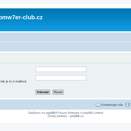
 bmw7er-club.cz
tak je to e-mailová
Kontaktujte nás
Založeno na
phpBB
® Forum Software © phpBB Limited
Český překlad –
phpBB.cz