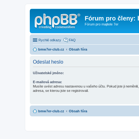
Fórum pro členy:
Fórum pro majitele 7er
Rychlé odkazy
FAQ
bmw7er-club.cz
Obsah fóra
Odeslat heslo
Uživatelské jméno:
E-mailová adresa:
Musíte uvést adresu nastavenou u vašeho účtu. Pokud jste ji neměnili, 
adresa, se kterou jste se registrovali.
bmw7er-club.cz
Obsah fóra