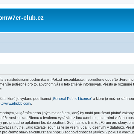
 bmw7er-club.cz
te s následujícími podmínkami. Pokud nesouhlasíte, neprodleně opusťte „Fórum pro
níme vše potřebné pro to, abychom vás o této změně informovali. Přesto je rozumn
e.
ra, které je vydané pod licencí „
General Public License
“ a které je možno stáhnou
p://www.phpbb.com/
.
vhodným, vulgárním nebo jiným materiálem, který by mohl porušovat platné zákony v
může vést k okamžitému a trvalému vykázání z fóra a/nebo upozornění vašeho posky
pro případné uplatnění těchto opatření. Souhlasíte s tím, že „Fórum pro členy: bm
ovat za nutné. Jako uživatel souhlasíte se všemi údaji uloženými v databázi. Pře
m pro členy: bmw7er-club.cz“ ani phpBB zodpovědnost za jakýkoliv pokus o vniknutí