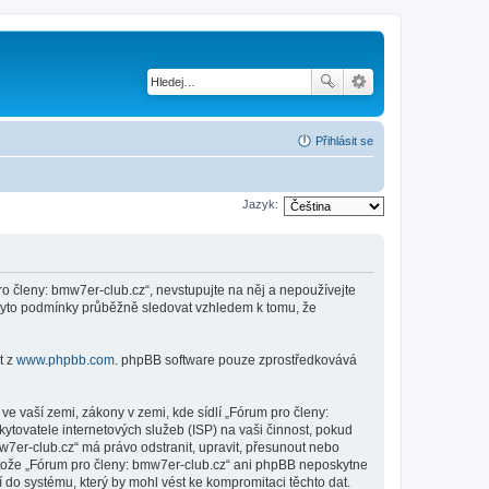
Přihlásit se
Jazyk:
 členy: bmw7er-club.cz“, nevstupujte na něj a nepoužívejte
é tyto podmínky průběžně sledovat vzhledem k tomu, že
t z
www.phpbb.com
. phpBB software pouze zprostředkovává
e vaší zemi, zákony v zemi, kde sídlí „Fórum pro členy:
tovatele internetových služeb (ISP) na vaši činnost, pokud
w7er-club.cz“ má právo odstranit, upravit, přesunout nebo
stože „Fórum pro členy: bmw7er-club.cz“ ani phpBB neposkytne
 do systému, který by mohl vést ke kompromitaci těchto dat.