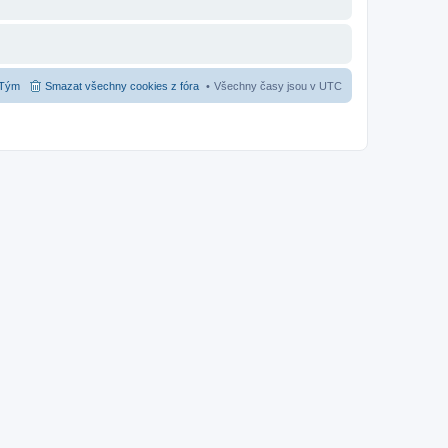
Tým
Smazat všechny cookies z fóra
Všechny časy jsou v
UTC