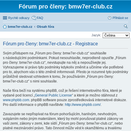
Fórum pro členy: bmw7er-club.cz
Rychlé odkazy
FAQ
Přihlásit se
bmw7er-club.cz
Obsah fóra
led
Jazyk:
at
Fórum pro členy: bmw7er-club.cz - Registrace
Svým přístupem na „Fórum pro členy: bmw7er-club.cz“ souhlasíte
s následujícími podmínkami. Pokud nesouhlasíte, neprodleně opusťte „Fórum
pro členy: bmw7er-club.cz“, nevstupujte na něj a nepoužívejte jej.
Vyhrazujeme si právo tyto podmínky kdykoliv změnit a učiníme vše potřebné
pro to, abychom vás o této změně informovali. Přesto je rozumné tyto podmínky
průběžně sledovat vzhledem k tomu, že používáním „Fórum pro členy:
bmw7er-club.cz“ s nimi souhlasíte.
Naše fóra beží na systému phpBB, což je řešení internetového fóra, které je
vydané pod licencí „
General Public License
“ a které je možno stáhnout z
www.phpbb.com
. phpBB software pouze zprostředkovává internetové diskuze.
Pro další informace o phpBB navštivte:
http://www.phpbb.com/
.
Zavazujete se nepřispívat na fórum pohoršujícím, hanlivým, nevhodným,
vulgárním nebo jiným materiálem, který by mohl porušovat platné zákony ve
vaší zemi, zákony v zemi, kde sídlí „Fórum pro členy: bmw7er-club.cz“, nebo
platné mezinárodní právo. Tato činnost může vést k okamžitému a trvalému