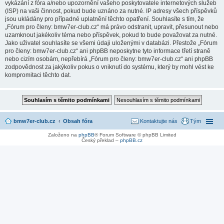
vykázání z fóra a/nebo upozornění vašeho poskytovatele internetových služeb
(ISP) na vaši činnost, pokud bude uznáno za nutné. IP adresy všech příspěvků
jsou ukládány pro případné uplatnění těchto opatření. Souhlasíte s tím, že
„Fórum pro členy: bmw7er-club.cz“ má právo odstranit, upravit, přesunout nebo
uzamknout jakékoliv téma nebo příspěvek, pokud to bude považovat za nutné.
Jako uživatel souhlasíte se všemi údaji uloženými v databázi. Přestože „Fórum
pro členy: bmw7er-club.cz“ ani phpBB neposkytne tyto informace třetí straně
nebo cizím osobám, nepřebírá „Fórum pro členy: bmw7er-club.cz“ ani phpBB
zodpovědnost za jakýkoliv pokus o vniknutí do systému, který by mohl vést ke
kompromitaci těchto dat.
bmw7er-club.cz
Obsah fóra
Kontaktujte nás
Tým
Založeno na
phpBB
® Forum Software © phpBB Limited
Český překlad –
phpBB.cz