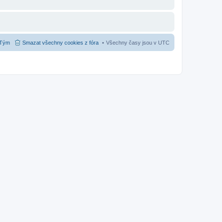
Tým
Smazat všechny cookies z fóra
Všechny časy jsou v
UTC