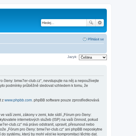
Přihlásit se
Jazyk:
 členy: bmw7er-club.cz“, nevstupujte na něj a nepoužívejte
é tyto podmínky průběžně sledovat vzhledem k tomu, že
t z
www.phpbb.com
. phpBB software pouze zprostředkovává
e vaší zemi, zákony v zemi, kde sídlí „Fórum pro členy:
tovatele internetových služeb (ISP) na vaši činnost, pokud
w7er-club.cz“ má právo odstranit, upravit, přesunout nebo
stože „Fórum pro členy: bmw7er-club.cz“ ani phpBB neposkytne
 do systému, který by mohl vést ke kompromitaci těchto dat.