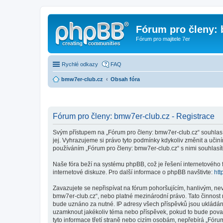
Fórum pro členy:
Fórum pro majitele 7er
Rychlé odkazy
FAQ
bmw7er-club.cz
Obsah fóra
Fórum pro členy: bmw7er-club.cz - Registrace
Svým přístupem na „Fórum pro členy: bmw7er-club.cz“ souhlasí
jej. Vyhrazujeme si právo tyto podmínky kdykoliv změnit a uči
používáním „Fórum pro členy: bmw7er-club.cz“ s nimi souhlasít
Naše fóra beží na systému phpBB, což je řešení internetového fó
internetové diskuze. Pro další informace o phpBB navštivte:
htt
Zavazujete se nepřispívat na fórum pohoršujícím, hanlivým, ne
bmw7er-club.cz“, nebo platné mezinárodní právo. Tato činnost 
bude uznáno za nutné. IP adresy všech příspěvků jsou ukládány 
uzamknout jakékoliv téma nebo příspěvek, pokud to bude považ
tyto informace třetí straně nebo cizím osobám, nepřebírá „Fóru