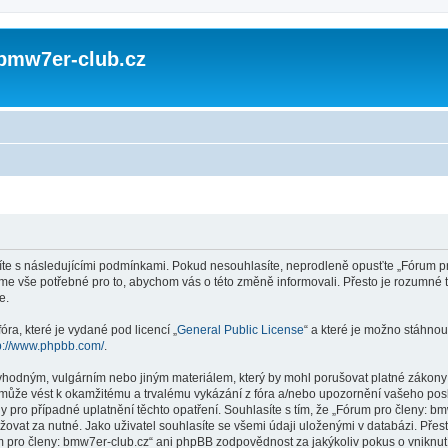
 bmw7er-club.cz
te s následujícími podmínkami. Pokud nesouhlasíte, neprodleně opusťte „Fórum pro
níme vše potřebné pro to, abychom vás o této změně informovali. Přesto je rozumn
e.
ra, které je vydané pod licencí „
General Public License
“ a které je možno stáhnou
p://www.phpbb.com/
.
vhodným, vulgárním nebo jiným materiálem, který by mohl porušovat platné zákony v
může vést k okamžitému a trvalému vykázání z fóra a/nebo upozornění vašeho posky
pro případné uplatnění těchto opatření. Souhlasíte s tím, že „Fórum pro členy: bm
ovat za nutné. Jako uživatel souhlasíte se všemi údaji uloženými v databázi. Pře
m pro členy: bmw7er-club.cz“ ani phpBB zodpovědnost za jakýkoliv pokus o vniknutí