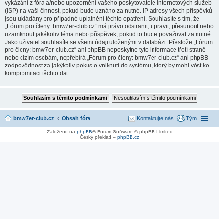
vykázání z fóra a/nebo upozornění vašeho poskytovatele internetových služeb
(ISP) na vaši činnost, pokud bude uznáno za nutné. IP adresy všech příspěvků
jsou ukládány pro případné uplatnění těchto opatření. Souhlasíte s tím, že
„Fórum pro členy: bmw7er-club.cz“ má právo odstranit, upravit, přesunout nebo
uzamknout jakékoliv téma nebo příspěvek, pokud to bude považovat za nutné.
Jako uživatel souhlasíte se všemi údaji uloženými v databázi. Přestože „Fórum
pro členy: bmw7er-club.cz“ ani phpBB neposkytne tyto informace třetí straně
nebo cizím osobám, nepřebírá „Fórum pro členy: bmw7er-club.cz“ ani phpBB
zodpovědnost za jakýkoliv pokus o vniknutí do systému, který by mohl vést ke
kompromitaci těchto dat.
bmw7er-club.cz
Obsah fóra
Kontaktujte nás
Tým
Založeno na
phpBB
® Forum Software © phpBB Limited
Český překlad –
phpBB.cz