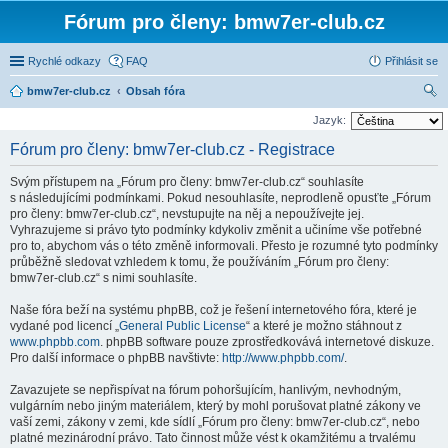
Fórum pro členy: bmw7er-club.cz
Rychlé odkazy
FAQ
Přihlásit se
bmw7er-club.cz
Obsah fóra
led
Jazyk:
at
Fórum pro členy: bmw7er-club.cz - Registrace
Svým přístupem na „Fórum pro členy: bmw7er-club.cz“ souhlasíte
s následujícími podmínkami. Pokud nesouhlasíte, neprodleně opusťte „Fórum
pro členy: bmw7er-club.cz“, nevstupujte na něj a nepoužívejte jej.
Vyhrazujeme si právo tyto podmínky kdykoliv změnit a učiníme vše potřebné
pro to, abychom vás o této změně informovali. Přesto je rozumné tyto podmínky
průběžně sledovat vzhledem k tomu, že používáním „Fórum pro členy:
bmw7er-club.cz“ s nimi souhlasíte.
Naše fóra beží na systému phpBB, což je řešení internetového fóra, které je
vydané pod licencí „
General Public License
“ a které je možno stáhnout z
www.phpbb.com
. phpBB software pouze zprostředkovává internetové diskuze.
Pro další informace o phpBB navštivte:
http://www.phpbb.com/
.
Zavazujete se nepřispívat na fórum pohoršujícím, hanlivým, nevhodným,
vulgárním nebo jiným materiálem, který by mohl porušovat platné zákony ve
vaší zemi, zákony v zemi, kde sídlí „Fórum pro členy: bmw7er-club.cz“, nebo
platné mezinárodní právo. Tato činnost může vést k okamžitému a trvalému