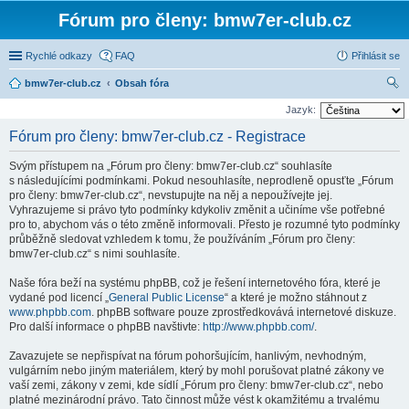
Fórum pro členy: bmw7er-club.cz
Rychlé odkazy
FAQ
Přihlásit se
bmw7er-club.cz
Obsah fóra
led
Jazyk:
at
Fórum pro členy: bmw7er-club.cz - Registrace
Svým přístupem na „Fórum pro členy: bmw7er-club.cz“ souhlasíte
s následujícími podmínkami. Pokud nesouhlasíte, neprodleně opusťte „Fórum
pro členy: bmw7er-club.cz“, nevstupujte na něj a nepoužívejte jej.
Vyhrazujeme si právo tyto podmínky kdykoliv změnit a učiníme vše potřebné
pro to, abychom vás o této změně informovali. Přesto je rozumné tyto podmínky
průběžně sledovat vzhledem k tomu, že používáním „Fórum pro členy:
bmw7er-club.cz“ s nimi souhlasíte.
Naše fóra beží na systému phpBB, což je řešení internetového fóra, které je
vydané pod licencí „
General Public License
“ a které je možno stáhnout z
www.phpbb.com
. phpBB software pouze zprostředkovává internetové diskuze.
Pro další informace o phpBB navštivte:
http://www.phpbb.com/
.
Zavazujete se nepřispívat na fórum pohoršujícím, hanlivým, nevhodným,
vulgárním nebo jiným materiálem, který by mohl porušovat platné zákony ve
vaší zemi, zákony v zemi, kde sídlí „Fórum pro členy: bmw7er-club.cz“, nebo
platné mezinárodní právo. Tato činnost může vést k okamžitému a trvalému