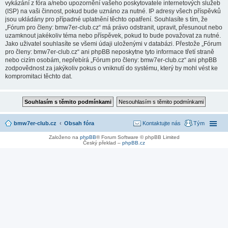
vykázání z fóra a/nebo upozornění vašeho poskytovatele internetových služeb
(ISP) na vaši činnost, pokud bude uznáno za nutné. IP adresy všech příspěvků
jsou ukládány pro případné uplatnění těchto opatření. Souhlasíte s tím, že
„Fórum pro členy: bmw7er-club.cz“ má právo odstranit, upravit, přesunout nebo
uzamknout jakékoliv téma nebo příspěvek, pokud to bude považovat za nutné.
Jako uživatel souhlasíte se všemi údaji uloženými v databázi. Přestože „Fórum
pro členy: bmw7er-club.cz“ ani phpBB neposkytne tyto informace třetí straně
nebo cizím osobám, nepřebírá „Fórum pro členy: bmw7er-club.cz“ ani phpBB
zodpovědnost za jakýkoliv pokus o vniknutí do systému, který by mohl vést ke
kompromitaci těchto dat.
bmw7er-club.cz
Obsah fóra
Kontaktujte nás
Tým
Založeno na
phpBB
® Forum Software © phpBB Limited
Český překlad –
phpBB.cz