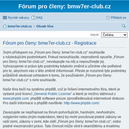
Fórum pro členy: bmw7er-club.cz
Rychlé odkazy
FAQ
Přihlásit se
bmw7er-club.cz
Obsah fóra
led
Jazyk:
at
Fórum pro členy: bmw7er-club.cz - Registrace
Svým přístupem na „Fórum pro členy: bmw7er-club.cz“ souhlasíte
s následujícími podmínkami. Pokud nesouhlasíte, neprodleně opusťte „Fórum
pro členy: bmw7er-club.cz“, nevstupujte na něj a nepoužívejte jej.
Vyhrazujeme si právo tyto podmínky kdykoliv změnit a učiníme vše potřebné
pro to, abychom vás o této změně informovali. Přesto je rozumné tyto podmínky
průběžně sledovat vzhledem k tomu, že používáním „Fórum pro členy:
bmw7er-club.cz“ s nimi souhlasíte.
Naše fóra beží na systému phpBB, což je řešení internetového fóra, které je
vydané pod licencí „
General Public License
“ a které je možno stáhnout z
www.phpbb.com
. phpBB software pouze zprostředkovává internetové diskuze.
Pro další informace o phpBB navštivte:
http://www.phpbb.com/
.
Zavazujete se nepřispívat na fórum pohoršujícím, hanlivým, nevhodným,
vulgárním nebo jiným materiálem, který by mohl porušovat platné zákony ve
vaší zemi, zákony v zemi, kde sídlí „Fórum pro členy: bmw7er-club.cz“, nebo
platné mezinárodní právo. Tato činnost může vést k okamžitému a trvalému