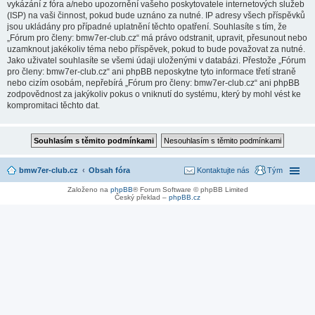
vykázání z fóra a/nebo upozornění vašeho poskytovatele internetových služeb
(ISP) na vaši činnost, pokud bude uznáno za nutné. IP adresy všech příspěvků
jsou ukládány pro případné uplatnění těchto opatření. Souhlasíte s tím, že
„Fórum pro členy: bmw7er-club.cz“ má právo odstranit, upravit, přesunout nebo
uzamknout jakékoliv téma nebo příspěvek, pokud to bude považovat za nutné.
Jako uživatel souhlasíte se všemi údaji uloženými v databázi. Přestože „Fórum
pro členy: bmw7er-club.cz“ ani phpBB neposkytne tyto informace třetí straně
nebo cizím osobám, nepřebírá „Fórum pro členy: bmw7er-club.cz“ ani phpBB
zodpovědnost za jakýkoliv pokus o vniknutí do systému, který by mohl vést ke
kompromitaci těchto dat.
bmw7er-club.cz
Obsah fóra
Kontaktujte nás
Tým
Založeno na
phpBB
® Forum Software © phpBB Limited
Český překlad –
phpBB.cz