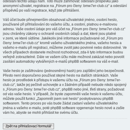
odeslání těchto údajů nám. Toto může zahrnovat: odeslání příspěvků jako
anonymní uživatel, registrace na „Fórum pro členy: bmw7er-club.cz“ a odeslání
příspěvků po vaší registrace, když jste přihlášeni.
Váš účet bude přinejmenším obsahovat uživatelské jméno, osobní heslo,
používané při přihlašování do vašeho účtu, a osobní, platnou e-mailovou
adresu. Vaše osobní údaje pro váš účet na „Fórum pro členy: bmw7er-club.cz“
jsou chráněny zákony o ochraně osobních údajů a dat, které jsou platné
v zemi, ve které sídlíme. Jakékoliv jiné informace požadované od „Fórum pro
členy: bmw7er-club.cz“ kromě vašeho uživatelského jména, vašeho hesla a
vašeho e-mailu při registraci, můžeme zvolit jako povinné nebo dobrovolné. Ve
všech případech dostanete možnost rozhodnout, zda-li tyto informace budou
veřejně zobrazitelné. Dále ve vašem účtu máte možnost zakázat nebo povolit
zasílání automaticky vytvářených e-mailů phpBB softwarem na váš e-mail.
Vaše heslo je zašifrováno (jednosměrný hash) pro zajištění jeho bezpečnosti.
Přesto není doporučeno používat stejné heslo na dalších stránkách. Vaše
heslo je prostředek k přístupu k vašemu účtu na „Fórum pro členy: bmw7er-
club.cz“, takže jej pečlivě uchovejte a v žádném případě nebude nikdo spojený
s „Fórum pro členy: bmw7er-club.cz“, phpBB nebo jiné, třetí strany, požadovat
od vás vaše heslo. V případě, že byste zapomněli vaše heslo k vašemu účtu,
můžete použít funkci „Zapomněl jsem své heslo“ poskytovanou phpBB
softwarem. Tento proces po vás bude žádat zadaní vašeho uživatelského
jména a vašeho e-mailu, poté phpBB software vygeneruje heslo nové a zašle
vám ho, abyste se mohli přihlásit ke svému účtu.
Zpět na přihlašovací formulář