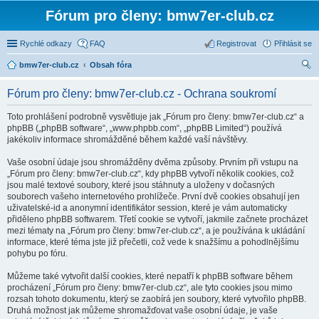
Fórum pro členy: bmw7er-club.cz
Rychlé odkazy
FAQ
Registrovat
Přihlásit se
bmw7er-club.cz
Obsah fóra
led
Fórum pro členy: bmw7er-club.cz - Ochrana soukromí
at
Toto prohlášení podrobně vysvětluje jak „Fórum pro členy: bmw7er-club.cz“ a
phpBB („phpBB software“, „www.phpbb.com“, „phpBB Limited“) používá
jakékoliv informace shromážděné během každé vaší návštěvy.
Vaše osobní údaje jsou shromážděny dvěma způsoby. Prvním při vstupu na
„Fórum pro členy: bmw7er-club.cz“, kdy phpBB vytvoří několik cookies, což
jsou malé textové soubory, které jsou stáhnuty a uloženy v dočasných
souborech vašeho internetového prohlížeče. První dvě cookies obsahují jen
uživatelské-id a anonymní identifikátor session, které je vám automaticky
přiděleno phpBB softwarem. Třetí cookie se vytvoří, jakmile začnete procházet
mezi tématy na „Fórum pro členy: bmw7er-club.cz“, a je používána k ukládání
informace, které téma jste již přečetli, což vede k snažšímu a pohodlnějšímu
pohybu po fóru.
Můžeme také vytvořit další cookies, které nepatří k phpBB software během
procházení „Fórum pro členy: bmw7er-club.cz“, ale tyto cookies jsou mimo
rozsah tohoto dokumentu, který se zaobírá jen soubory, které vytvořilo phpBB.
Druhá možnost jak můžeme shromažďovat vaše osobní údaje, je vaše