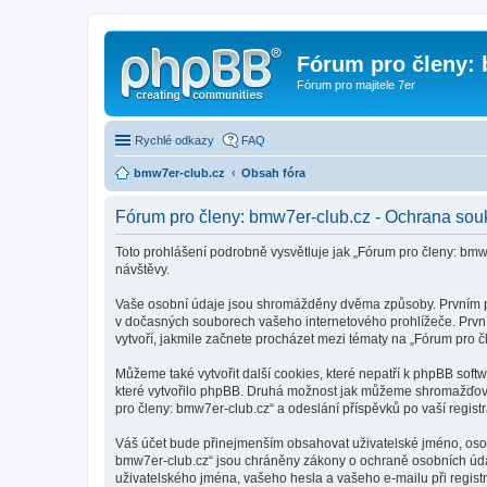
Fórum pro členy:
Fórum pro majitele 7er
Rychlé odkazy
FAQ
bmw7er-club.cz
Obsah fóra
Fórum pro členy: bmw7er-club.cz - Ochrana sou
Toto prohlášení podrobně vysvětluje jak „Fórum pro členy: b
návštěvy.
Vaše osobní údaje jsou shromážděny dvěma způsoby. Prvním při 
v dočasných souborech vašeho internetového prohlížeče. První 
vytvoří, jakmile začnete procházet mezi tématy na „Fórum pro č
Můžeme také vytvořit další cookies, které nepatří k phpBB sof
které vytvořilo phpBB. Druhá možnost jak můžeme shromažďovat
pro členy: bmw7er-club.cz“ a odeslání příspěvků po vaší registra
Váš účet bude přinejmenším obsahovat uživatelské jméno, osobn
bmw7er-club.cz“ jsou chráněny zákony o ochraně osobních údajů
uživatelského jména, vašeho hesla a vašeho e-mailu při regist