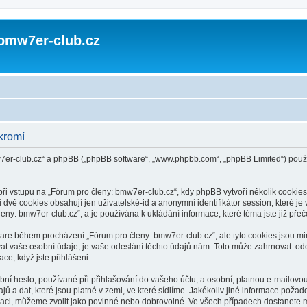
 bmw7er-club.cz
kromí
mw7er-club.cz“ a phpBB („phpBB software“, „www.phpbb.com“, „phpBB Limited“) po
vstupu na „Fórum pro členy: bmw7er-club.cz“, kdy phpBB vytvoří několik cookies, 
dvě cookies obsahují jen uživatelské-id a anonymní identifikátor session, které j
leny: bmw7er-club.cz“, a je používána k ukládání informace, které téma jste již pře
tware během procházení „Fórum pro členy: bmw7er-club.cz“, ale tyto cookies jsou m
 vaše osobní údaje, je vaše odeslání těchto údajů nám. Toto může zahrnovat: ode
ce, když jste přihlášeni.
í heslo, používané při přihlašování do vašeho účtu, a osobní, platnou e-mailovou
 a dat, které jsou platné v zemi, ve které sídlíme. Jakékoliv jiné informace pož
raci, můžeme zvolit jako povinné nebo dobrovolné. Ve všech případech dostanete m