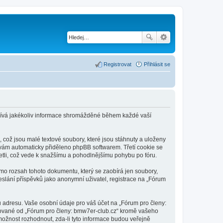
Registrovat
Přihlásit se
užívá jakékoliv informace shromážděné během každé vaší
což jsou malé textové soubory, které jsou stáhnuty a uloženy
e vám automaticky přiděleno phpBB softwarem. Třetí cookie se
četli, což vede k snažšímu a pohodlnějšímu pohybu po fóru.
imo rozsah tohoto dokumentu, který se zaobírá jen soubory,
slání příspěvků jako anonymní uživatel, registrace na „Fórum
 adresu. Vaše osobní údaje pro váš účet na „Fórum pro členy:
adované od „Fórum pro členy: bmw7er-club.cz“ kromě vašeho
ožnost rozhodnout, zda-li tyto informace budou veřejně