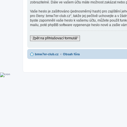
zobrazitelné. Dále ve vašem účtu máte možnost zakázat nebo p
Vaše heslo je zašifrováno (jednosměrný hash) pro zajištění je
pro členy: bmw7er-club.cz“, takže jej pečlivě uchovejte a v žá
byste zapomněli vaše heslo k vašemu účtu, můžete použít fun
mailu, poté phpBB software vygeneruje heslo nové a zašle vám 
Zpět na přihlašovací formulář
bmw7er-club.cz
Obsah fóra