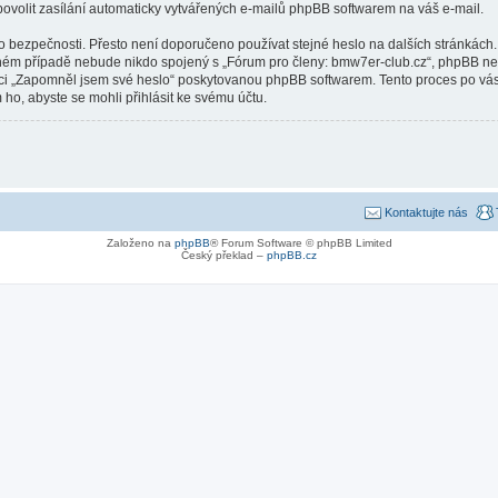
ovolit zasílání automaticky vytvářených e-mailů phpBB softwarem na váš e-mail.
ho bezpečnosti. Přesto není doporučeno používat stejné heslo na dalších stránkách
dném případě nebude nikdo spojený s „Fórum pro členy: bmw7er-club.cz“, phpBB nebo 
kci „Zapomněl jsem své heslo“ poskytovanou phpBB softwarem. Tento proces po vá
ho, abyste se mohli přihlásit ke svému účtu.
Kontaktujte nás
Založeno na
phpBB
® Forum Software © phpBB Limited
Český překlad –
phpBB.cz