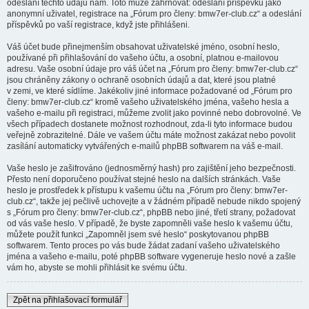
odeslání těchto údajů nám. Toto může zahrnovat: odeslání příspěvků jako
anonymní uživatel, registrace na „Fórum pro členy: bmw7er-club.cz“ a odeslání
příspěvků po vaší registrace, když jste přihlášeni.
Váš účet bude přinejmenším obsahovat uživatelské jméno, osobní heslo,
používané při přihlašování do vašeho účtu, a osobní, platnou e-mailovou
adresu. Vaše osobní údaje pro váš účet na „Fórum pro členy: bmw7er-club.cz“
jsou chráněny zákony o ochraně osobních údajů a dat, které jsou platné
v zemi, ve které sídlíme. Jakékoliv jiné informace požadované od „Fórum pro
členy: bmw7er-club.cz“ kromě vašeho uživatelského jména, vašeho hesla a
vašeho e-mailu při registraci, můžeme zvolit jako povinné nebo dobrovolné. Ve
všech případech dostanete možnost rozhodnout, zda-li tyto informace budou
veřejně zobrazitelné. Dále ve vašem účtu máte možnost zakázat nebo povolit
zasílání automaticky vytvářených e-mailů phpBB softwarem na váš e-mail.
Vaše heslo je zašifrováno (jednosměrný hash) pro zajištění jeho bezpečnosti.
Přesto není doporučeno používat stejné heslo na dalších stránkách. Vaše
heslo je prostředek k přístupu k vašemu účtu na „Fórum pro členy: bmw7er-
club.cz“, takže jej pečlivě uchovejte a v žádném případě nebude nikdo spojený
s „Fórum pro členy: bmw7er-club.cz“, phpBB nebo jiné, třetí strany, požadovat
od vás vaše heslo. V případě, že byste zapomněli vaše heslo k vašemu účtu,
můžete použít funkci „Zapomněl jsem své heslo“ poskytovanou phpBB
softwarem. Tento proces po vás bude žádat zadaní vašeho uživatelského
jména a vašeho e-mailu, poté phpBB software vygeneruje heslo nové a zašle
vám ho, abyste se mohli přihlásit ke svému účtu.
Zpět na přihlašovací formulář