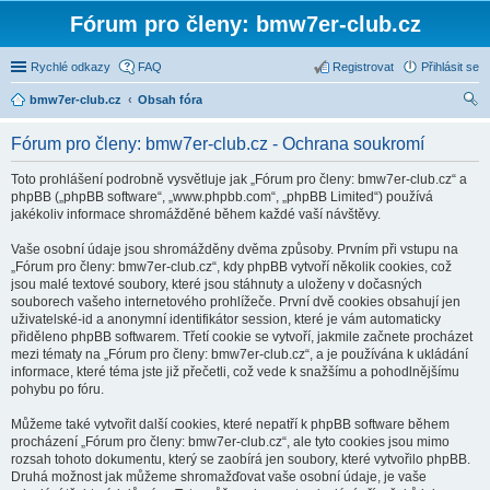
Fórum pro členy: bmw7er-club.cz
Rychlé odkazy
FAQ
Registrovat
Přihlásit se
bmw7er-club.cz
Obsah fóra
led
Fórum pro členy: bmw7er-club.cz - Ochrana soukromí
at
Toto prohlášení podrobně vysvětluje jak „Fórum pro členy: bmw7er-club.cz“ a
phpBB („phpBB software“, „www.phpbb.com“, „phpBB Limited“) používá
jakékoliv informace shromážděné během každé vaší návštěvy.
Vaše osobní údaje jsou shromážděny dvěma způsoby. Prvním při vstupu na
„Fórum pro členy: bmw7er-club.cz“, kdy phpBB vytvoří několik cookies, což
jsou malé textové soubory, které jsou stáhnuty a uloženy v dočasných
souborech vašeho internetového prohlížeče. První dvě cookies obsahují jen
uživatelské-id a anonymní identifikátor session, které je vám automaticky
přiděleno phpBB softwarem. Třetí cookie se vytvoří, jakmile začnete procházet
mezi tématy na „Fórum pro členy: bmw7er-club.cz“, a je používána k ukládání
informace, které téma jste již přečetli, což vede k snažšímu a pohodlnějšímu
pohybu po fóru.
Můžeme také vytvořit další cookies, které nepatří k phpBB software během
procházení „Fórum pro členy: bmw7er-club.cz“, ale tyto cookies jsou mimo
rozsah tohoto dokumentu, který se zaobírá jen soubory, které vytvořilo phpBB.
Druhá možnost jak můžeme shromažďovat vaše osobní údaje, je vaše