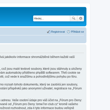
Registrovat
Přihlásit se
užívá jakékoliv informace shromážděné během každé vaší
což jsou malé textové soubory, které jsou stáhnuty a uloženy
e vám automaticky přiděleno phpBB softwarem. Třetí cookie se
četli, což vede k snažšímu a pohodlnějšímu pohybu po fóru.
imo rozsah tohoto dokumentu, který se zaobírá jen soubory,
slání příspěvků jako anonymní uživatel, registrace na „Fórum
 adresu. Vaše osobní údaje pro váš účet na „Fórum pro členy:
adované od „Fórum pro členy: bmw7er-club.cz“ kromě vašeho
ožnost rozhodnout, zda-li tyto informace budou veřejně