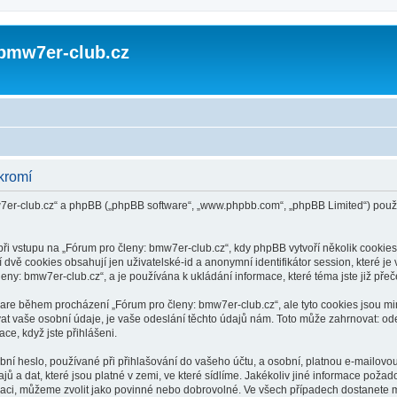
 bmw7er-club.cz
kromí
mw7er-club.cz“ a phpBB („phpBB software“, „www.phpbb.com“, „phpBB Limited“) po
vstupu na „Fórum pro členy: bmw7er-club.cz“, kdy phpBB vytvoří několik cookies, 
dvě cookies obsahují jen uživatelské-id a anonymní identifikátor session, které j
leny: bmw7er-club.cz“, a je používána k ukládání informace, které téma jste již pře
tware během procházení „Fórum pro členy: bmw7er-club.cz“, ale tyto cookies jsou m
 vaše osobní údaje, je vaše odeslání těchto údajů nám. Toto může zahrnovat: ode
ce, když jste přihlášeni.
í heslo, používané při přihlašování do vašeho účtu, a osobní, platnou e-mailovou
 a dat, které jsou platné v zemi, ve které sídlíme. Jakékoliv jiné informace pož
raci, můžeme zvolit jako povinné nebo dobrovolné. Ve všech případech dostanete m