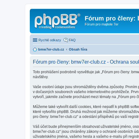
Fórum pro členy:
Fórum pro majitele 7er
Rychlé odkazy
FAQ
bmw7er-club.cz
Obsah fóra
Fórum pro členy: bmw7er-club.cz - Ochrana sou
Toto prohlášení podrobně vysvětluje jak „Fórum pro členy: b
návštěvy.
Vaše osobní údaje jsou shromážděny dvěma způsoby. Prvním při 
v dočasných souborech vašeho internetového prohlížeče. První 
vytvoří, jakmile začnete procházet mezi tématy na „Fórum pro č
Můžeme také vytvořit další cookies, které nepatří k phpBB sof
které vytvořilo phpBB. Druhá možnost jak můžeme shromažďovat
pro členy: bmw7er-club.cz“ a odeslání příspěvků po vaší registra
Váš účet bude přinejmenším obsahovat uživatelské jméno, osobn
bmw7er-club.cz“ jsou chráněny zákony o ochraně osobních údajů
uživatelského jména, vašeho hesla a vašeho e-mailu při regist