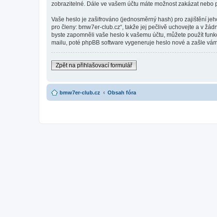
zobrazitelné. Dále ve vašem účtu máte možnost zakázat nebo p
Vaše heslo je zašifrováno (jednosměrný hash) pro zajištění je
pro členy: bmw7er-club.cz“, takže jej pečlivě uchovejte a v žá
byste zapomněli vaše heslo k vašemu účtu, můžete použít fun
mailu, poté phpBB software vygeneruje heslo nové a zašle vám 
Zpět na přihlašovací formulář
bmw7er-club.cz
Obsah fóra