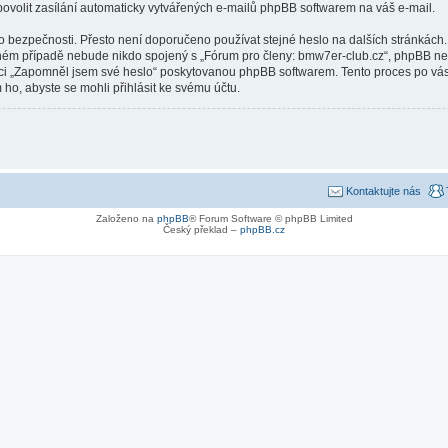
ovolit zasílání automaticky vytvářených e-mailů phpBB softwarem na váš e-mail.
ho bezpečnosti. Přesto není doporučeno používat stejné heslo na dalších stránkách
dném případě nebude nikdo spojený s „Fórum pro členy: bmw7er-club.cz“, phpBB nebo 
kci „Zapomněl jsem své heslo“ poskytovanou phpBB softwarem. Tento proces po vá
ho, abyste se mohli přihlásit ke svému účtu.
Kontaktujte nás
Založeno na
phpBB
® Forum Software © phpBB Limited
Český překlad –
phpBB.cz