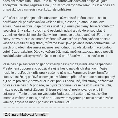
odeslání těchto údajů nám. Toto může zahrnovat: odeslání příspěvků jako
anonymní uživatel, registrace na „Fórum pro členy: bmw7er-club.cz“ a odeslání
příspěvků po vaší registrace, když jste přihlášeni.
Váš účet bude přinejmenším obsahovat uživatelské jméno, osobní heslo,
používané při přihlašování do vašeho účtu, a osobní, platnou e-mailovou
adresu. Vaše osobní údaje pro váš účet na „Fórum pro členy: bmw7er-club.cz“
jsou chráněny zákony o ochraně osobních údajů a dat, které jsou platné
v zemi, ve které sídlíme. Jakékoliv jiné informace požadované od „Fórum pro
členy: bmw7er-club.cz“ kromě vašeho uživatelského jména, vašeho hesla a
vašeho e-mailu při registraci, můžeme zvolit jako povinné nebo dobrovolné. Ve
všech případech dostanete možnost rozhodnout, zda-li tyto informace budou
veřejně zobrazitelné. Dále ve vašem účtu máte možnost zakázat nebo povolit
zasílání automaticky vytvářených e-mailů phpBB softwarem na váš e-mail.
Vaše heslo je zašifrováno (jednosměrný hash) pro zajištění jeho bezpečnosti.
Přesto není doporučeno používat stejné heslo na dalších stránkách. Vaše
heslo je prostředek k přístupu k vašemu účtu na „Fórum pro členy: bmw7er-
club.cz“, takže jej pečlivě uchovejte a v žádném případě nebude nikdo spojený
s „Fórum pro členy: bmw7er-club.cz“, phpBB nebo jiné, třetí strany, požadovat
od vás vaše heslo. V případě, že byste zapomněli vaše heslo k vašemu účtu,
můžete použít funkci „Zapomněl jsem své heslo“ poskytovanou phpBB
softwarem. Tento proces po vás bude žádat zadaní vašeho uživatelského
jména a vašeho e-mailu, poté phpBB software vygeneruje heslo nové a zašle
vám ho, abyste se mohli přihlásit ke svému účtu.
Zpět na přihlašovací formulář