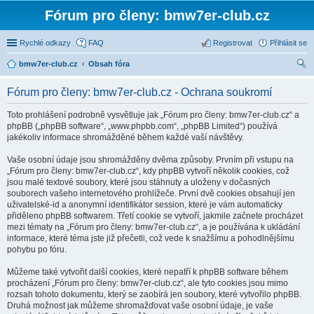
Fórum pro členy: bmw7er-club.cz
Rychlé odkazy
FAQ
Registrovat
Přihlásit se
bmw7er-club.cz
Obsah fóra
led
Fórum pro členy: bmw7er-club.cz - Ochrana soukromí
at
Toto prohlášení podrobně vysvětluje jak „Fórum pro členy: bmw7er-club.cz“ a
phpBB („phpBB software“, „www.phpbb.com“, „phpBB Limited“) používá
jakékoliv informace shromážděné během každé vaší návštěvy.
Vaše osobní údaje jsou shromážděny dvěma způsoby. Prvním při vstupu na
„Fórum pro členy: bmw7er-club.cz“, kdy phpBB vytvoří několik cookies, což
jsou malé textové soubory, které jsou stáhnuty a uloženy v dočasných
souborech vašeho internetového prohlížeče. První dvě cookies obsahují jen
uživatelské-id a anonymní identifikátor session, které je vám automaticky
přiděleno phpBB softwarem. Třetí cookie se vytvoří, jakmile začnete procházet
mezi tématy na „Fórum pro členy: bmw7er-club.cz“, a je používána k ukládání
informace, které téma jste již přečetli, což vede k snažšímu a pohodlnějšímu
pohybu po fóru.
Můžeme také vytvořit další cookies, které nepatří k phpBB software během
procházení „Fórum pro členy: bmw7er-club.cz“, ale tyto cookies jsou mimo
rozsah tohoto dokumentu, který se zaobírá jen soubory, které vytvořilo phpBB.
Druhá možnost jak můžeme shromažďovat vaše osobní údaje, je vaše