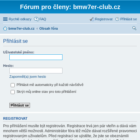
Fórum pro členy: bmw7er-club.cz
Rychlé odkazy
FAQ
Registrovat
Přihlásit se
bmw7er-club.cz
Obsah fóra
led
Přihlásit se
at
Uživatelské jméno:
Heslo:
Zapomněl(a) jsem heslo
Přihlásit mě automaticky při každé návštěvě
Skrýt můj online stav pro toto přihlášení
REGISTROVAT
Pro přihlášení musíte být registrován. Registrace trvá jen pár vteřin a dává vám
mnohem větší možnosti. Administrátor fóra též může dávat rozšířené pravomoci
registrovaným uživatelům. Před registrací se ujistěte, že jste se obeznámili