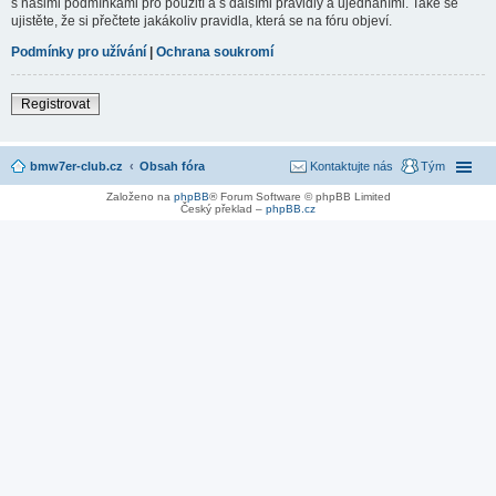
s našimi podmínkami pro použití a s dalšími pravidly a ujednáními. Také se
ujistěte, že si přečtete jakákoliv pravidla, která se na fóru objeví.
Podmínky pro užívání
|
Ochrana soukromí
Registrovat
bmw7er-club.cz
Obsah fóra
Kontaktujte nás
Tým
Založeno na
phpBB
® Forum Software © phpBB Limited
Český překlad –
phpBB.cz