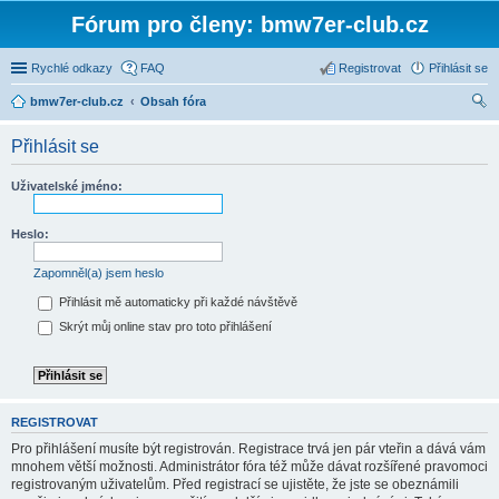
Fórum pro členy: bmw7er-club.cz
Rychlé odkazy
FAQ
Registrovat
Přihlásit se
bmw7er-club.cz
Obsah fóra
led
Přihlásit se
at
Uživatelské jméno:
Heslo:
Zapomněl(a) jsem heslo
Přihlásit mě automaticky při každé návštěvě
Skrýt můj online stav pro toto přihlášení
REGISTROVAT
Pro přihlášení musíte být registrován. Registrace trvá jen pár vteřin a dává vám
mnohem větší možnosti. Administrátor fóra též může dávat rozšířené pravomoci
registrovaným uživatelům. Před registrací se ujistěte, že jste se obeznámili