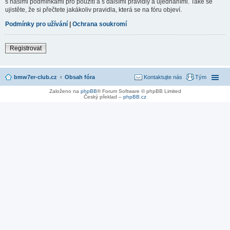
s našimi podmínkami pro použití a s dalšími pravidly a ujednáními. Také se
ujistěte, že si přečtete jakákoliv pravidla, která se na fóru objeví.
Podmínky pro užívání
|
Ochrana soukromí
Registrovat
bmw7er-club.cz
Obsah fóra
Kontaktujte nás
Tým
Založeno na
phpBB
® Forum Software © phpBB Limited
Český překlad –
phpBB.cz