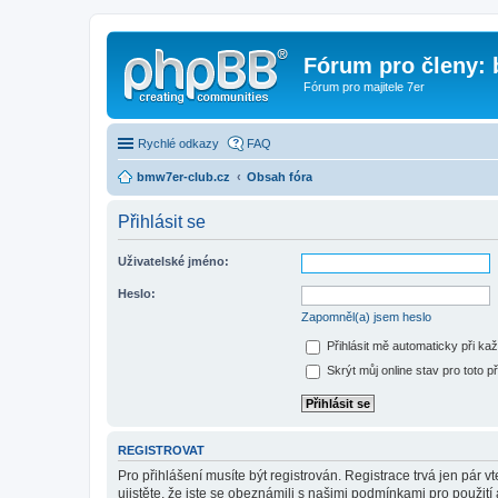
Fórum pro členy:
Fórum pro majitele 7er
Rychlé odkazy
FAQ
bmw7er-club.cz
Obsah fóra
Přihlásit se
Uživatelské jméno:
Heslo:
Zapomněl(a) jsem heslo
Přihlásit mě automaticky při ka
Skrýt můj online stav pro toto př
REGISTROVAT
Pro přihlášení musíte být registrován. Registrace trvá jen pár
ujistěte, že jste se obeznámili s našimi podmínkami pro použití a