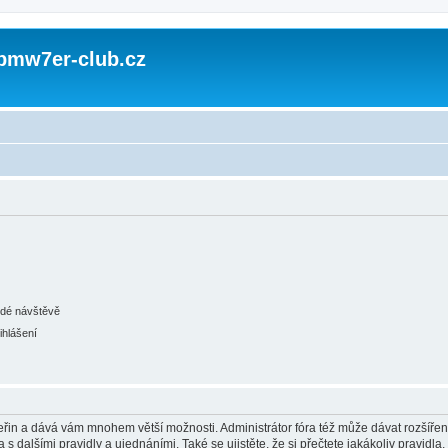
 bmw7er-club.cz
ždé návštěvě
ihlášení
 vteřin a dává vám mnohem větší možnosti. Administrátor fóra též může dávat rozšíře
 s dalšími pravidly a ujednáními. Také se ujistěte, že si přečtete jakákoliv pravidla, 