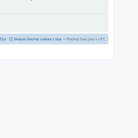
Tým
Smazat všechny cookies z fóra
Všechny časy jsou v
UTC