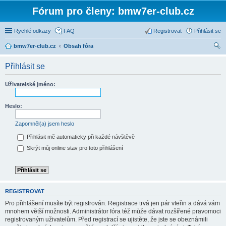
Fórum pro členy: bmw7er-club.cz
Rychlé odkazy
FAQ
Registrovat
Přihlásit se
bmw7er-club.cz
Obsah fóra
led
Přihlásit se
at
Uživatelské jméno:
Heslo:
Zapomněl(a) jsem heslo
Přihlásit mě automaticky při každé návštěvě
Skrýt můj online stav pro toto přihlášení
REGISTROVAT
Pro přihlášení musíte být registrován. Registrace trvá jen pár vteřin a dává vám
mnohem větší možnosti. Administrátor fóra též může dávat rozšířené pravomoci
registrovaným uživatelům. Před registrací se ujistěte, že jste se obeznámili