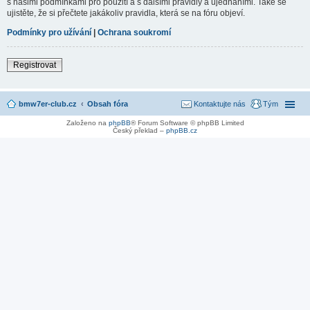
s našimi podmínkami pro použití a s dalšími pravidly a ujednáními. Také se
ujistěte, že si přečtete jakákoliv pravidla, která se na fóru objeví.
Podmínky pro užívání
|
Ochrana soukromí
Registrovat
bmw7er-club.cz
Obsah fóra
Kontaktujte nás
Tým
Založeno na
phpBB
® Forum Software © phpBB Limited
Český překlad –
phpBB.cz