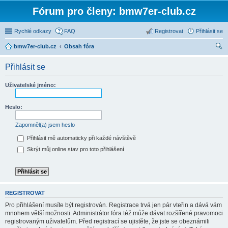
Fórum pro členy: bmw7er-club.cz
Rychlé odkazy
FAQ
Registrovat
Přihlásit se
bmw7er-club.cz
Obsah fóra
led
Přihlásit se
at
Uživatelské jméno:
Heslo:
Zapomněl(a) jsem heslo
Přihlásit mě automaticky při každé návštěvě
Skrýt můj online stav pro toto přihlášení
REGISTROVAT
Pro přihlášení musíte být registrován. Registrace trvá jen pár vteřin a dává vám
mnohem větší možnosti. Administrátor fóra též může dávat rozšířené pravomoci
registrovaným uživatelům. Před registrací se ujistěte, že jste se obeznámili