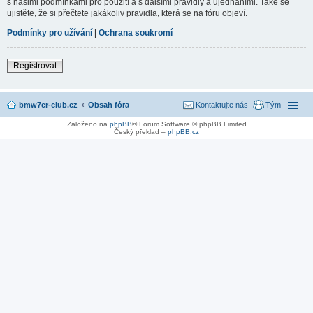
s našimi podmínkami pro použití a s dalšími pravidly a ujednáními. Také se
ujistěte, že si přečtete jakákoliv pravidla, která se na fóru objeví.
Podmínky pro užívání
|
Ochrana soukromí
Registrovat
bmw7er-club.cz
Obsah fóra
Kontaktujte nás
Tým
Založeno na
phpBB
® Forum Software © phpBB Limited
Český překlad –
phpBB.cz