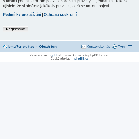
s našimi podmínkami pro použití a s dalšími pravidly a ujednáními. Také se
ujistěte, že si přečtete jakákoliv pravidla, která se na fóru objeví.
Podmínky pro užívání
|
Ochrana soukromí
Registrovat
bmw7er-club.cz
Obsah fóra
Kontaktujte nás
Tým
Založeno na
phpBB
® Forum Software © phpBB Limited
Český překlad –
phpBB.cz