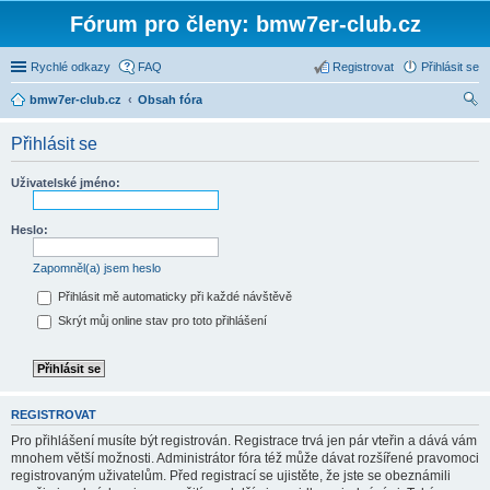
Fórum pro členy: bmw7er-club.cz
Rychlé odkazy
FAQ
Registrovat
Přihlásit se
bmw7er-club.cz
Obsah fóra
led
Přihlásit se
at
Uživatelské jméno:
Heslo:
Zapomněl(a) jsem heslo
Přihlásit mě automaticky při každé návštěvě
Skrýt můj online stav pro toto přihlášení
REGISTROVAT
Pro přihlášení musíte být registrován. Registrace trvá jen pár vteřin a dává vám
mnohem větší možnosti. Administrátor fóra též může dávat rozšířené pravomoci
registrovaným uživatelům. Před registrací se ujistěte, že jste se obeznámili