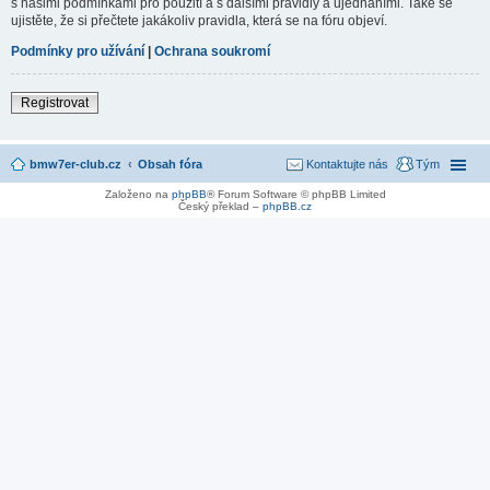
s našimi podmínkami pro použití a s dalšími pravidly a ujednáními. Také se
ujistěte, že si přečtete jakákoliv pravidla, která se na fóru objeví.
Podmínky pro užívání
|
Ochrana soukromí
Registrovat
bmw7er-club.cz
Obsah fóra
Kontaktujte nás
Tým
Založeno na
phpBB
® Forum Software © phpBB Limited
Český překlad –
phpBB.cz