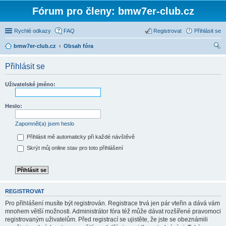
Fórum pro členy: bmw7er-club.cz
Rychlé odkazy
FAQ
Registrovat
Přihlásit se
bmw7er-club.cz
Obsah fóra
led
Přihlásit se
at
Uživatelské jméno:
Heslo:
Zapomněl(a) jsem heslo
Přihlásit mě automaticky při každé návštěvě
Skrýt můj online stav pro toto přihlášení
REGISTROVAT
Pro přihlášení musíte být registrován. Registrace trvá jen pár vteřin a dává vám
mnohem větší možnosti. Administrátor fóra též může dávat rozšířené pravomoci
registrovaným uživatelům. Před registrací se ujistěte, že jste se obeznámili