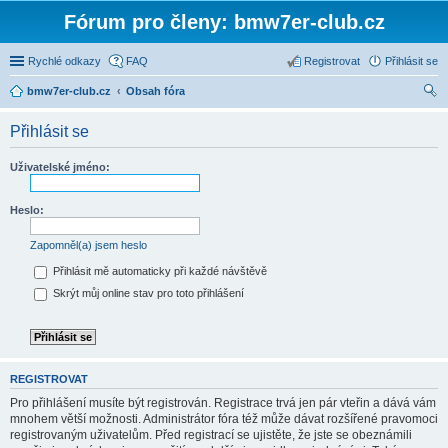
Fórum pro členy: bmw7er-club.cz
Rychlé odkazy
FAQ
Registrovat
Přihlásit se
bmw7er-club.cz
Obsah fóra
led
Přihlásit se
at
Uživatelské jméno:
Heslo:
Zapomněl(a) jsem heslo
Přihlásit mě automaticky při každé návštěvě
Skrýt můj online stav pro toto přihlášení
REGISTROVAT
Pro přihlášení musíte být registrován. Registrace trvá jen pár vteřin a dává vám
mnohem větší možnosti. Administrátor fóra též může dávat rozšířené pravomoci
registrovaným uživatelům. Před registrací se ujistěte, že jste se obeznámili