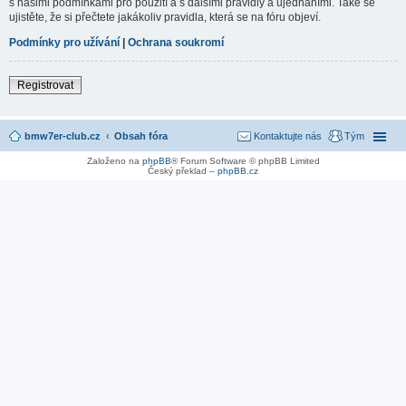
s našimi podmínkami pro použití a s dalšími pravidly a ujednáními. Také se
ujistěte, že si přečtete jakákoliv pravidla, která se na fóru objeví.
Podmínky pro užívání
|
Ochrana soukromí
Registrovat
bmw7er-club.cz
Obsah fóra
Kontaktujte nás
Tým
Založeno na
phpBB
® Forum Software © phpBB Limited
Český překlad –
phpBB.cz