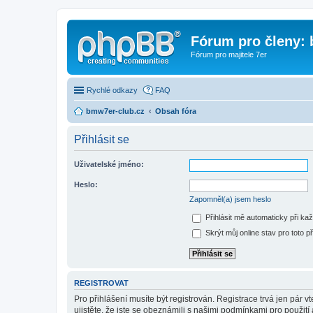
Fórum pro členy:
Fórum pro majitele 7er
Rychlé odkazy
FAQ
bmw7er-club.cz
Obsah fóra
Přihlásit se
Uživatelské jméno:
Heslo:
Zapomněl(a) jsem heslo
Přihlásit mě automaticky při ka
Skrýt můj online stav pro toto př
REGISTROVAT
Pro přihlášení musíte být registrován. Registrace trvá jen pár
ujistěte, že jste se obeznámili s našimi podmínkami pro použití a