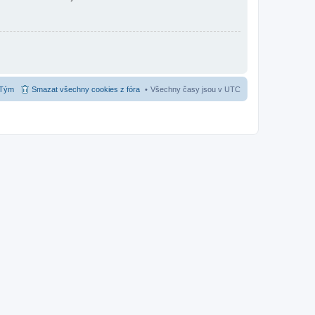
Tým
Smazat všechny cookies z fóra
Všechny časy jsou v
UTC