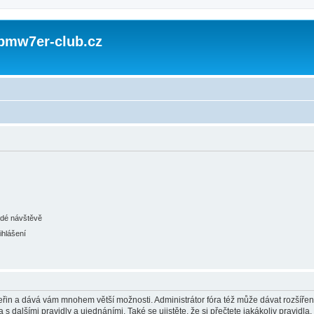
 bmw7er-club.cz
ždé návštěvě
ihlášení
 vteřin a dává vám mnohem větší možnosti. Administrátor fóra též může dávat rozšíře
 s dalšími pravidly a ujednáními. Také se ujistěte, že si přečtete jakákoliv pravidla, 