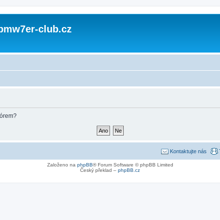
 bmw7er-club.cz
fórem?
Kontaktujte nás
Založeno na
phpBB
® Forum Software © phpBB Limited
Český překlad –
phpBB.cz