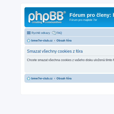
Fórum pro členy:
Fórum pro majitele 7er
Rychlé odkazy
FAQ
bmw7er-club.cz
Obsah fóra
Smazat všechny cookies z fóra
Chcete smazat všechna cookies z vašeho disku uložená tímto 
bmw7er-club.cz
Obsah fóra