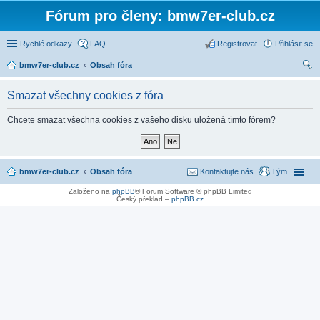
Fórum pro členy: bmw7er-club.cz
Rychlé odkazy
FAQ
Registrovat
Přihlásit se
bmw7er-club.cz
Obsah fóra
led
Smazat všechny cookies z fóra
at
Chcete smazat všechna cookies z vašeho disku uložená tímto fórem?
bmw7er-club.cz
Obsah fóra
Kontaktujte nás
Tým
Založeno na
phpBB
® Forum Software © phpBB Limited
Český překlad –
phpBB.cz