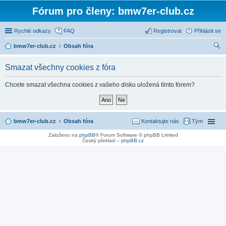
Fórum pro členy: bmw7er-club.cz
Rychlé odkazy
FAQ
Registrovat
Přihlásit se
bmw7er-club.cz
Obsah fóra
led
Smazat všechny cookies z fóra
at
Chcete smazat všechna cookies z vašeho disku uložená tímto fórem?
bmw7er-club.cz
Obsah fóra
Kontaktujte nás
Tým
Založeno na
phpBB
® Forum Software © phpBB Limited
Český překlad –
phpBB.cz