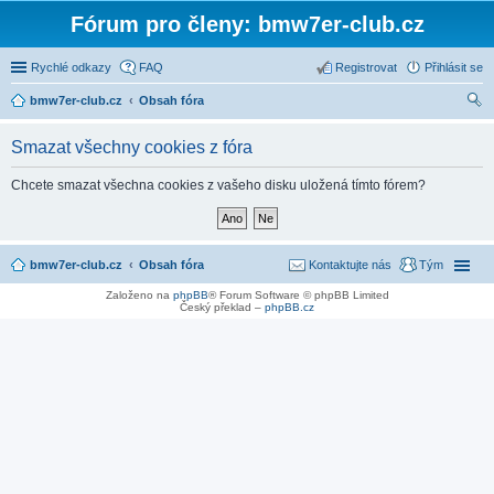
Fórum pro členy: bmw7er-club.cz
Rychlé odkazy
FAQ
Registrovat
Přihlásit se
bmw7er-club.cz
Obsah fóra
led
Smazat všechny cookies z fóra
at
Chcete smazat všechna cookies z vašeho disku uložená tímto fórem?
bmw7er-club.cz
Obsah fóra
Kontaktujte nás
Tým
Založeno na
phpBB
® Forum Software © phpBB Limited
Český překlad –
phpBB.cz