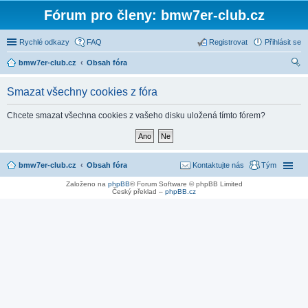
Fórum pro členy: bmw7er-club.cz
Rychlé odkazy
FAQ
Registrovat
Přihlásit se
bmw7er-club.cz
Obsah fóra
led
Smazat všechny cookies z fóra
at
Chcete smazat všechna cookies z vašeho disku uložená tímto fórem?
bmw7er-club.cz
Obsah fóra
Kontaktujte nás
Tým
Založeno na
phpBB
® Forum Software © phpBB Limited
Český překlad –
phpBB.cz