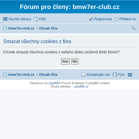
Fórum pro členy: bmw7er-club.cz
Rychlé odkazy
FAQ
Registrovat
Přihlásit se
bmw7er-club.cz
Obsah fóra
led
Smazat všechny cookies z fóra
at
Chcete smazat všechna cookies z vašeho disku uložená tímto fórem?
bmw7er-club.cz
Obsah fóra
Kontaktujte nás
Tým
Založeno na
phpBB
® Forum Software © phpBB Limited
Český překlad –
phpBB.cz