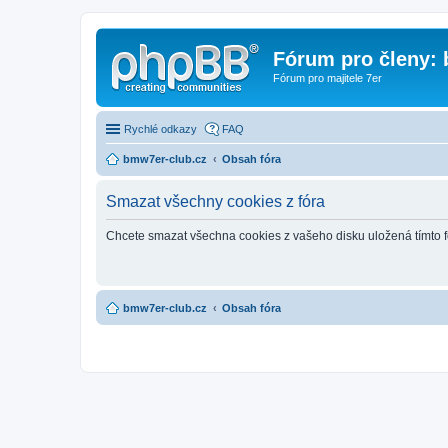
Fórum pro členy:
Fórum pro majitele 7er
Rychlé odkazy
FAQ
bmw7er-club.cz
Obsah fóra
Smazat všechny cookies z fóra
Chcete smazat všechna cookies z vašeho disku uložená tímto 
bmw7er-club.cz
Obsah fóra