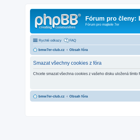
Fórum pro členy:
Fórum pro majitele 7er
Rychlé odkazy
FAQ
bmw7er-club.cz
Obsah fóra
Smazat všechny cookies z fóra
Chcete smazat všechna cookies z vašeho disku uložená tímto 
bmw7er-club.cz
Obsah fóra