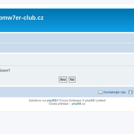
 bmw7er-club.cz
fórem?
Kontaktujte nás
Založeno na
phpBB
® Forum Software © phpBB Limited
Český překlad –
phpBB.cz