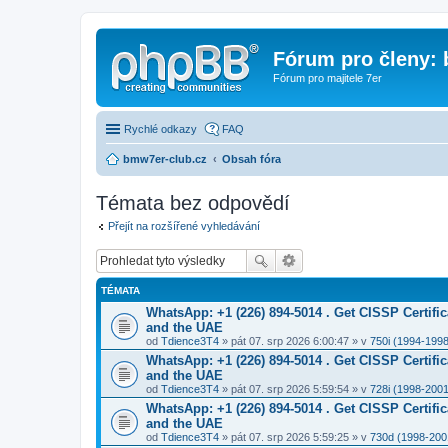
Fórum pro členy:
Fórum pro majitele 7er
Rychlé odkazy
FAQ
bmw7er-club.cz
Obsah fóra
Témata bez odpovědí
Přejít na rozšířené vyhledávání
TÉMATA
WhatsApp: +1 (226) 894-5014​ . Get CISSP Certif
and the UAE
od
Tdience3T4
» pát 07. srp 2026 6:00:47 » v
750i (1994-1998
WhatsApp: +1 (226) 894-5014​ . Get CISSP Certif
and the UAE
od
Tdience3T4
» pát 07. srp 2026 5:59:54 » v
728i (1998-2001
WhatsApp: +1 (226) 894-5014​ . Get CISSP Certif
and the UAE
od
Tdience3T4
» pát 07. srp 2026 5:59:25 » v
730d (1998-200