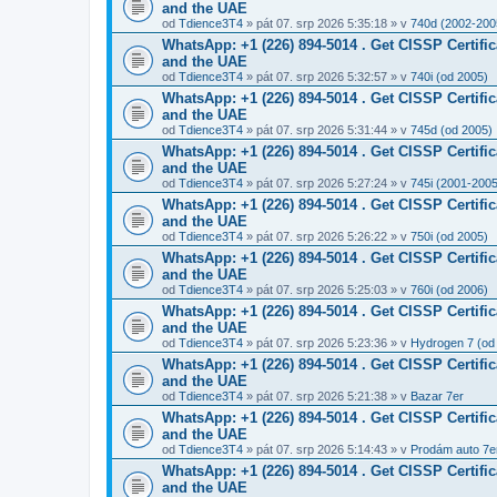
and the UAE
od
Tdience3T4
» pát 07. srp 2026 5:35:18 » v
740d (2002-200
WhatsApp: +1 (226) 894-5014​ . Get CISSP Certif
and the UAE
od
Tdience3T4
» pát 07. srp 2026 5:32:57 » v
740i (od 2005)
WhatsApp: +1 (226) 894-5014​ . Get CISSP Certif
and the UAE
od
Tdience3T4
» pát 07. srp 2026 5:31:44 » v
745d (od 2005)
WhatsApp: +1 (226) 894-5014​ . Get CISSP Certif
and the UAE
od
Tdience3T4
» pát 07. srp 2026 5:27:24 » v
745i (2001-2005
WhatsApp: +1 (226) 894-5014​ . Get CISSP Certif
and the UAE
od
Tdience3T4
» pát 07. srp 2026 5:26:22 » v
750i (od 2005)
WhatsApp: +1 (226) 894-5014​ . Get CISSP Certif
and the UAE
od
Tdience3T4
» pát 07. srp 2026 5:25:03 » v
760i (od 2006)
WhatsApp: +1 (226) 894-5014​ . Get CISSP Certif
and the UAE
od
Tdience3T4
» pát 07. srp 2026 5:23:36 » v
Hydrogen 7 (od
WhatsApp: +1 (226) 894-5014​ . Get CISSP Certif
and the UAE
od
Tdience3T4
» pát 07. srp 2026 5:21:38 » v
Bazar 7er
WhatsApp: +1 (226) 894-5014​ . Get CISSP Certif
and the UAE
od
Tdience3T4
» pát 07. srp 2026 5:14:43 » v
Prodám auto 7e
WhatsApp: +1 (226) 894-5014​ . Get CISSP Certif
and the UAE