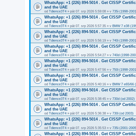
WhatsApp: +1 (226) 894-5014​ . Get CISSP Certif
and the UAE
od
Tdience3T4
» pát 07. srp 2026 5:59:08 » v
735i (1998-2001
WhatsApp: +1 (226) 894-5014​ . Get CISSP Certif
and the UAE
od
Tdience3T4
» pát 07. srp 2026 5:57:35 » v
BMW 7 e38 (19
WhatsApp: +1 (226) 894-5014​ . Get CISSP Certif
and the UAE
od
Tdience3T4
» pát 07. srp 2026 5:56:19 » v
740i (1998-2001
WhatsApp: +1 (226) 894-5014​ . Get CISSP Certif
and the UAE
od
Tdience3T4
» pát 07. srp 2026 5:54:27 » v
740d (1998-200
WhatsApp: +1 (226) 894-5014​ . Get CISSP Certif
and the UAE
od
Tdience3T4
» pát 07. srp 2026 5:47:56 » v
750i (1998-2001
WhatsApp: +1 (226) 894-5014​ . Get CISSP Certif
and the UAE
od
Tdience3T4
» pát 07. srp 2026 5:40:16 » v
BMW 7 e65/66 
WhatsApp: +1 (226) 894-5014​ . Get CISSP Certif
and the UAE
od
Tdience3T4
» pát 07. srp 2026 5:38:45 » v
730d (od 2002)
WhatsApp: +1 (226) 894-5014​ . Get CISSP Certif
and the UAE
od
Tdience3T4
» pát 07. srp 2026 5:36:38 » v
730i (od 2003)
WhatsApp: +1 (226) 894-5014​ . Get CISSP Certif
and the UAE
od
Tdience3T4
» pát 07. srp 2026 5:35:53 » v
735i (2001-2005
WhatsApp: +1 (226) 894-5014​ . Get CISSP Certif