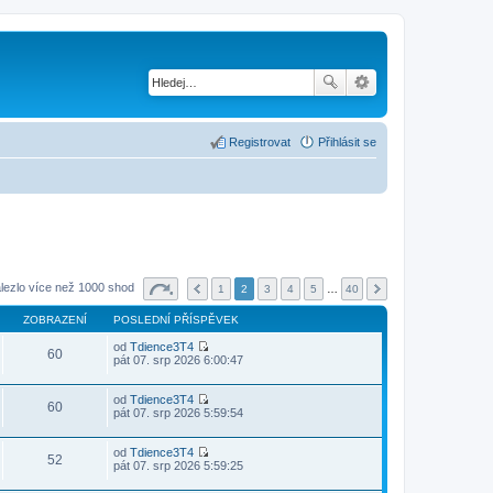
Registrovat
Přihlásit se
lezlo více než 1000 shod
1
2
3
4
5
…
40
ZOBRAZENÍ
POSLEDNÍ PŘÍSPĚVEK
od
Tdience3T4
60
Z
pát 07. srp 2026 6:00:47
o
b
r
od
Tdience3T4
60
a
Z
pát 07. srp 2026 5:59:54
z
o
i
b
t
r
od
Tdience3T4
52
p
a
Z
pát 07. srp 2026 5:59:25
o
z
o
s
i
b