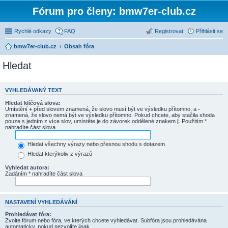
Fórum pro členy: bmw7er-club.cz
Rychlé odkazy
FAQ
Registrovat
Přihlásit se
bmw7er-club.cz
Obsah fóra
Hledat
VYHLEDÁVANÝ TEXT
Hledat klíčová slova:
Umístění
+
před slovem znamená, že slovo musí být ve výsledku přítomno, a
-
znamená, že slovo nemá být ve výsledku přítomno. Pokud chcete, aby stačila shoda
pouze s jedním z více slov, umístěte je do závorek oddělené znakem
|
. Použitím *
nahradíte část slova
Hledat všechny výrazy nebo přesnou shodu s dotazem
Hledat kterýkoliv z výrazů
Vyhledat autora:
Zadáním * nahradíte část slova
NASTAVENÍ VYHLEDÁVÁNÍ
Prohledávat fóra:
Zvolte fórum nebo fóra, ve kterých chcete vyhledávat. Subfóra jsou prohledávána
automaticky, pokud nezvolíte jinak.