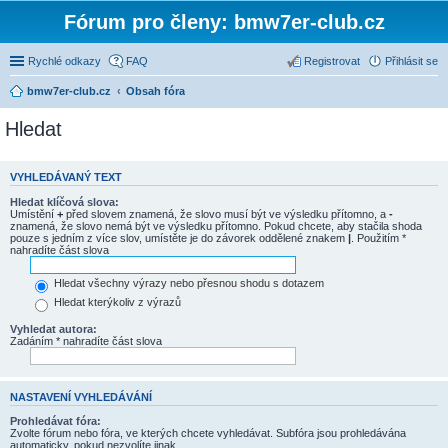
Fórum pro členy: bmw7er-club.cz
Rychlé odkazy
FAQ
Registrovat
Přihlásit se
bmw7er-club.cz
Obsah fóra
Hledat
VYHLEDÁVANÝ TEXT
Hledat klíčová slova:
Umístění
+
před slovem znamená, že slovo musí být ve výsledku přítomno, a
-
znamená, že slovo nemá být ve výsledku přítomno. Pokud chcete, aby stačila shoda
pouze s jedním z více slov, umístěte je do závorek oddělené znakem
|
. Použitím *
nahradíte část slova
Hledat všechny výrazy nebo přesnou shodu s dotazem
Hledat kterýkoliv z výrazů
Vyhledat autora:
Zadáním * nahradíte část slova
NASTAVENÍ VYHLEDÁVÁNÍ
Prohledávat fóra:
Zvolte fórum nebo fóra, ve kterých chcete vyhledávat. Subfóra jsou prohledávána
automaticky, pokud nezvolíte jinak.