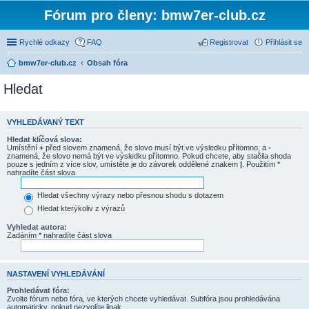
Fórum pro členy: bmw7er-club.cz
Rychlé odkazy
FAQ
Registrovat
Přihlásit se
bmw7er-club.cz
Obsah fóra
Hledat
VYHLEDÁVANÝ TEXT
Hledat klíčová slova:
Umístění
+
před slovem znamená, že slovo musí být ve výsledku přítomno, a
-
znamená, že slovo nemá být ve výsledku přítomno. Pokud chcete, aby stačila shoda
pouze s jedním z více slov, umístěte je do závorek oddělené znakem
|
. Použitím *
nahradíte část slova
Hledat všechny výrazy nebo přesnou shodu s dotazem
Hledat kterýkoliv z výrazů
Vyhledat autora:
Zadáním * nahradíte část slova
NASTAVENÍ VYHLEDÁVÁNÍ
Prohledávat fóra:
Zvolte fórum nebo fóra, ve kterých chcete vyhledávat. Subfóra jsou prohledávána
automaticky, pokud nezvolíte jinak.