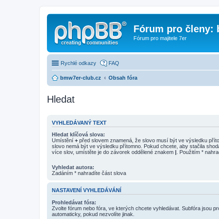
Fórum pro členy:
Fórum pro majitele 7er
Rychlé odkazy
FAQ
bmw7er-club.cz
Obsah fóra
Hledat
VYHLEDÁVANÝ TEXT
Hledat klíčová slova:
Umístění
+
před slovem znamená, že slovo musí být ve výsledku pří
slovo nemá být ve výsledku přítomno. Pokud chcete, aby stačila shod
více slov, umístěte je do závorek oddělené znakem
|
. Použitím * nahra
Vyhledat autora:
Zadáním * nahradíte část slova
NASTAVENÍ VYHLEDÁVÁNÍ
Prohledávat fóra:
Zvolte fórum nebo fóra, ve kterých chcete vyhledávat. Subfóra jsou p
automaticky, pokud nezvolíte jinak.