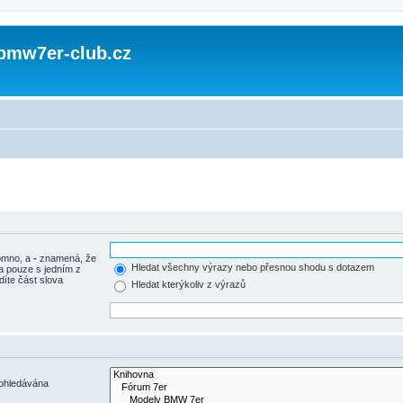
 bmw7er-club.cz
tomno, a
-
znamená, že
Hledat všechny výrazy nebo přesnou shodu s dotazem
a pouze s jedním z
díte část slova
Hledat kterýkoliv z výrazů
rohledávána