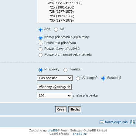
Ano
Ne
Názvy příspěvků a jejich texty
Pouze text příspěvku
Pouze názvy příspěvků
Pouze první příspěvek v tématu
Příspěvky
Témata
Vzestupně
Sestupně
znaků příspěvku
Kontaktujte nás
Založeno na
phpBB
® Forum Software © phpBB Limited
Český překlad –
phpBB.cz