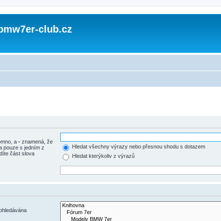
 bmw7er-club.cz
tomno, a
-
znamená, že
Hledat všechny výrazy nebo přesnou shodu s dotazem
a pouze s jedním z
díte část slova
Hledat kterýkoliv z výrazů
rohledávána