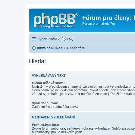
Fórum pro členy:
Fórum pro majitele 7er
Rychlé odkazy
FAQ
bmw7er-club.cz
Obsah fóra
Hledat
VYHLEDÁVANÝ TEXT
Hledat klíčová slova:
Umístění
+
před slovem znamená, že slovo musí být ve výsledku pří
slovo nemá být ve výsledku přítomno. Pokud chcete, aby stačila shod
více slov, umístěte je do závorek oddělené znakem
|
. Použitím * nahra
Vyhledat autora:
Zadáním * nahradíte část slova
NASTAVENÍ VYHLEDÁVÁNÍ
Prohledávat fóra:
Zvolte fórum nebo fóra, ve kterých chcete vyhledávat. Subfóra jsou p
automaticky, pokud nezvolíte jinak.