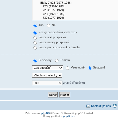
Ano
Ne
Názvy příspěvků a jejich texty
Pouze text příspěvku
Pouze názvy příspěvků
Pouze první příspěvek v tématu
Příspěvky
Témata
Vzestupně
Sestupně
znaků příspěvku
Kontaktujte nás
Založeno na
phpBB
® Forum Software © phpBB Limited
Český překlad –
phpBB.cz