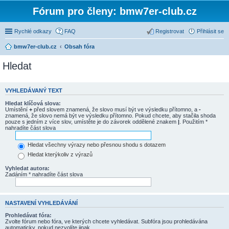
Fórum pro členy: bmw7er-club.cz
Rychlé odkazy
FAQ
Registrovat
Přihlásit se
bmw7er-club.cz
Obsah fóra
Hledat
VYHLEDÁVANÝ TEXT
Hledat klíčová slova:
Umístění
+
před slovem znamená, že slovo musí být ve výsledku přítomno, a
-
znamená, že slovo nemá být ve výsledku přítomno. Pokud chcete, aby stačila shoda
pouze s jedním z více slov, umístěte je do závorek oddělené znakem
|
. Použitím *
nahradíte část slova
Hledat všechny výrazy nebo přesnou shodu s dotazem
Hledat kterýkoliv z výrazů
Vyhledat autora:
Zadáním * nahradíte část slova
NASTAVENÍ VYHLEDÁVÁNÍ
Prohledávat fóra:
Zvolte fórum nebo fóra, ve kterých chcete vyhledávat. Subfóra jsou prohledávána
automaticky, pokud nezvolíte jinak.