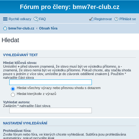
Fórum pro členy: bmw7er-club.cz
Rychlé odkazy
FAQ
Registrovat
Přihlásit se
bmw7er-club.cz
Obsah fóra
Hledat
VYHLEDÁVANÝ TEXT
Hledat klíčová slova:
Umístění
+
před slovem znamená, že slovo musí být ve výsledku přítomno, a
-
znamená, že slovo nemá být ve výsledku přítomno. Pokud chcete, aby stačila shoda
pouze s jedním z více slov, umístěte je do závorek oddělené znakem
|
. Použitím *
nahradíte část slova
Hledat všechny výrazy nebo přesnou shodu s dotazem
Hledat kterýkoliv z výrazů
Vyhledat autora:
Zadáním * nahradíte část slova
NASTAVENÍ VYHLEDÁVÁNÍ
Prohledávat fóra:
Zvolte fórum nebo fóra, ve kterých chcete vyhledávat. Subfóra jsou prohledávána
automaticky, pokud nezvolíte jinak.