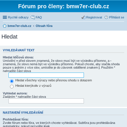
Fórum pro členy: bmw7er-club.cz
Rychlé odkazy
FAQ
Registrovat
Přihlásit se
bmw7er-club.cz
Obsah fóra
Hledat
VYHLEDÁVANÝ TEXT
Hledat klíčová slova:
Umístění
+
před slovem znamená, že slovo musí být ve výsledku přítomno, a
-
znamená, že slovo nemá být ve výsledku přítomno. Pokud chcete, aby stačila shoda
pouze s jedním z více slov, umístěte je do závorek oddělené znakem
|
. Použitím *
nahradíte část slova
Hledat všechny výrazy nebo přesnou shodu s dotazem
Hledat kterýkoliv z výrazů
Vyhledat autora:
Zadáním * nahradíte část slova
NASTAVENÍ VYHLEDÁVÁNÍ
Prohledávat fóra:
Zvolte fórum nebo fóra, ve kterých chcete vyhledávat. Subfóra jsou prohledávána
automaticky, pokud nezvolíte jinak.